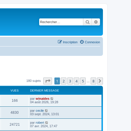
Rechercher
Recherche avancé
Inscription
Connexion
Page
1
sur
8
1
2
3
4
5
8
Suivant
180 sujets
…
VUES
DERNIER MESSAGE
par
winaides
166
04 août 2026, 19:28
par
cecile
4830
03 sept. 2024, 13:01
par
robert
24721
07 avr. 2024, 17:47