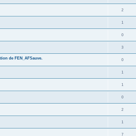
2
1
0
3
isation de FEN_AFSauve.
0
1
1
0
2
1
7