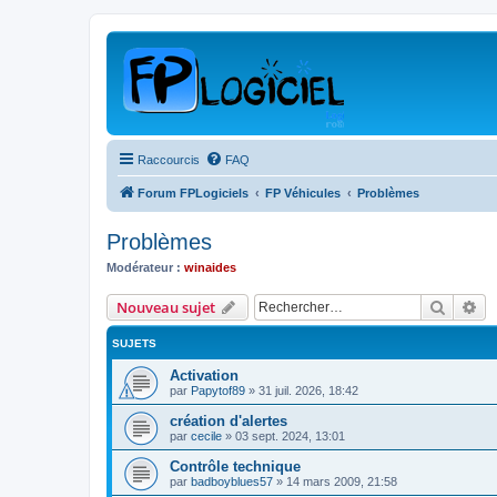
Raccourcis
FAQ
Forum FPLogiciels
FP Véhicules
Problèmes
Problèmes
Modérateur :
winaides
Recher
Re
Nouveau sujet
SUJETS
Activation
par
Papytof89
»
31 juil. 2026, 18:42
création d'alertes
par
cecile
»
03 sept. 2024, 13:01
Contrôle technique
par
badboyblues57
»
14 mars 2009, 21:58