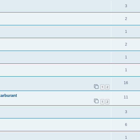
3
2
1
2
1
1
16
1
2
 carburant
11
1
2
3
6
1