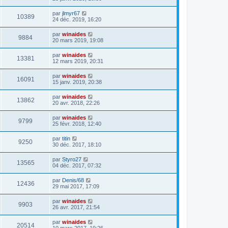
par
jlmyr67
10389
24 déc. 2019, 16:20
par
winaides
9884
20 mars 2019, 19:08
par
winaides
13381
12 mars 2019, 20:31
par
winaides
16091
15 janv. 2019, 20:38
par
winaides
13862
20 avr. 2018, 22:26
par
winaides
9799
25 févr. 2018, 12:40
par
titin
9250
30 déc. 2017, 18:10
par
Styro27
13565
04 déc. 2017, 07:32
par
Denis/68
12436
29 mai 2017, 17:09
par
winaides
9903
26 avr. 2017, 21:54
par
winaides
20514
10 mars 2017, 19:26