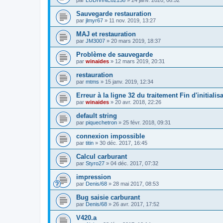
Sauvegarde restauration
par
jlmyr67
»
11 nov. 2019, 13:27
MAJ et restauration
par
JM3007
»
20 mars 2019, 18:37
Problème de sauvegarde
par
winaides
»
12 mars 2019, 20:31
restauration
par
mtms
»
15 janv. 2019, 12:34
Erreur à la ligne 32 du traitement Fin d'initial
par
winaides
»
20 avr. 2018, 22:26
default string
par
piquechetron
»
25 févr. 2018, 09:31
connexion impossible
par
titin
»
30 déc. 2017, 16:45
Calcul carburant
par
Styro27
»
04 déc. 2017, 07:32
impression
par
Denis/68
»
28 mai 2017, 08:53
Bug saisie carburant
par
Denis/68
»
26 avr. 2017, 17:52
V420.a