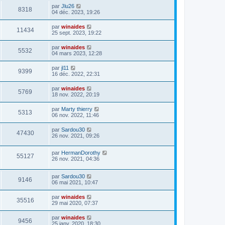
par
Jlu26
8318
04 déc. 2023, 19:26
par
winaides
11434
25 sept. 2023, 19:22
par
winaides
5532
04 mars 2023, 12:28
par
jl11
9399
16 déc. 2022, 22:31
par
winaides
5769
18 nov. 2022, 20:19
par
Marty thierry
5313
06 nov. 2022, 11:46
par
Sardou30
47430
26 nov. 2021, 09:26
par
HermanDorothy
55127
26 nov. 2021, 04:36
par
Sardou30
9146
06 mai 2021, 10:47
par
winaides
35516
29 mai 2020, 07:37
par
winaides
9456
25 janv. 2020, 18:30