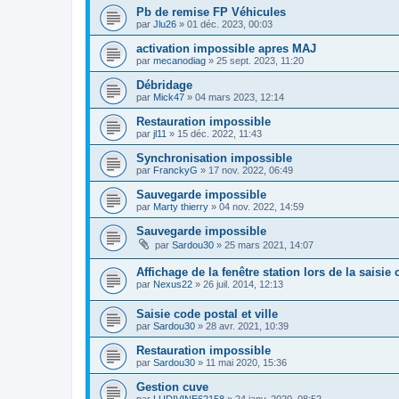
Pb de remise FP Véhicules
par
Jlu26
»
01 déc. 2023, 00:03
activation impossible apres MAJ
par
mecanodiag
»
25 sept. 2023, 11:20
Débridage
par
Mick47
»
04 mars 2023, 12:14
Restauration impossible
par
jl11
»
15 déc. 2022, 11:43
Synchronisation impossible
par
FranckyG
»
17 nov. 2022, 06:49
Sauvegarde impossible
par
Marty thierry
»
04 nov. 2022, 14:59
Sauvegarde impossible
par
Sardou30
»
25 mars 2021, 14:07
Affichage de la fenêtre station lors de la saisie
par
Nexus22
»
26 juil. 2014, 12:13
Saisie code postal et ville
par
Sardou30
»
28 avr. 2021, 10:39
Restauration impossible
par
Sardou30
»
11 mai 2020, 15:36
Gestion cuve
par
LUDIVINE62158
»
24 janv. 2020, 08:52