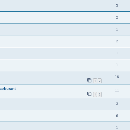
3
2
1
2
1
1
16
1
2
 carburant
11
1
2
3
6
1