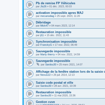
Pb de remise FP Véhicules
par
Jlu26
»
01 déc. 2023, 00:03
activation impossible apres MAJ
par
mecanodiag
»
25 sept. 2023, 11:20
Débridage
par
Mick47
»
04 mars 2023, 12:14
Restauration impossible
par
jl11
»
15 déc. 2022, 11:43
Synchronisation impossible
par
FranckyG
»
17 nov. 2022, 06:49
Sauvegarde impossible
par
Marty thierry
»
04 nov. 2022, 14:59
Sauvegarde impossible
par
Sardou30
»
25 mars 2021, 14:07
Affichage de la fenêtre station lors de la saisie
par
Nexus22
»
26 juil. 2014, 12:13
Saisie code postal et ville
par
Sardou30
»
28 avr. 2021, 10:39
Restauration impossible
par
Sardou30
»
11 mai 2020, 15:36
Gestion cuve
par
LUDIVINE62158
»
24 janv. 2020, 08:52