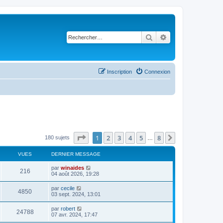
Rechercher
Recherche avancé
Inscription
Connexion
Page
1
sur
8
1
2
3
4
5
8
Suivant
180 sujets
…
VUES
DERNIER MESSAGE
par
winaides
216
04 août 2026, 19:28
par
cecile
4850
03 sept. 2024, 13:01
par
robert
24788
07 avr. 2024, 17:47