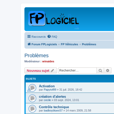
Raccourcis
FAQ
Forum FPLogiciels
FP Véhicules
Problèmes
Problèmes
Modérateur :
winaides
Recher
Re
Nouveau sujet
SUJETS
Activation
par
Papytof89
»
31 juil. 2026, 18:42
création d'alertes
par
cecile
»
03 sept. 2024, 13:01
Contrôle technique
par
badboyblues57
»
14 mars 2009, 21:58