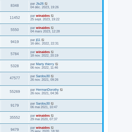
par
Jlu26
8348
04 déc. 2023, 19:26
par
winaides
11452
25 sept. 2023, 19:22
par
winaides
5550
04 mars 2023, 12:28
par
jl11
9419
16 déc. 2022, 22:31
par
winaides
5784
18 nov. 2022, 20:19
par
Marty thierry
5328
06 nov. 2022, 11:46
par
Sardou30
47577
26 nov. 2021, 09:26
par
HermanDorothy
55269
26 nov. 2021, 04:36
par
Sardou30
9179
06 mai 2021, 10:47
par
winaides
35552
29 mai 2020, 07:37
par
winaides
9479
25 janv. 2020, 18:30