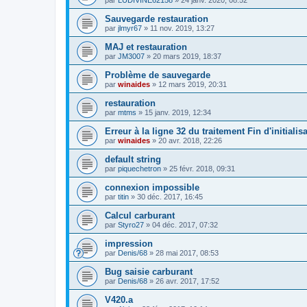
Sauvegarde restauration
par
jlmyr67
»
11 nov. 2019, 13:27
MAJ et restauration
par
JM3007
»
20 mars 2019, 18:37
Problème de sauvegarde
par
winaides
»
12 mars 2019, 20:31
restauration
par
mtms
»
15 janv. 2019, 12:34
Erreur à la ligne 32 du traitement Fin d'initial
par
winaides
»
20 avr. 2018, 22:26
default string
par
piquechetron
»
25 févr. 2018, 09:31
connexion impossible
par
titin
»
30 déc. 2017, 16:45
Calcul carburant
par
Styro27
»
04 déc. 2017, 07:32
impression
par
Denis/68
»
28 mai 2017, 08:53
Bug saisie carburant
par
Denis/68
»
26 avr. 2017, 17:52
V420.a