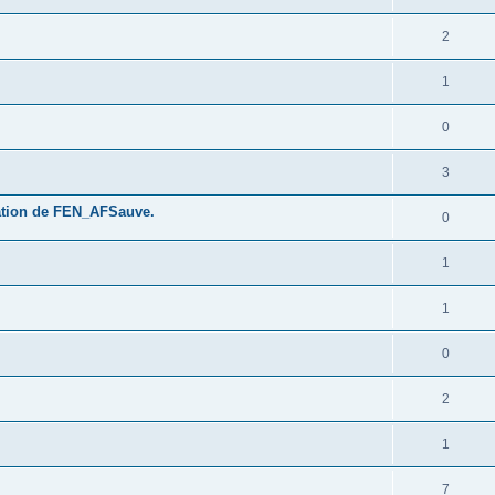
2
1
0
3
isation de FEN_AFSauve.
0
1
1
0
2
1
7