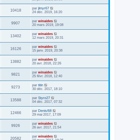
par
jlmyr67
10418
24 déc. 2019, 16:20
par
winaides
9907
20 mars 2019, 19:08
par
winaides
13402
12 mars 2019, 20:31
par
winaides
16126
15 janv. 2019, 20:38
par
winaides
13882
20 avr. 2018, 22:26
par
winaides
9821
25 févr. 2018, 12:40
par
titin
9273
30 déc. 2017, 18:10
par
Styro27
13588
04 déc. 2017, 07:32
par
Denis/68
12466
29 mai 2017, 17:09
par
winaides
9926
26 avr. 2017, 21:54
par
winaides
20582
10 mars 2017, 19:26