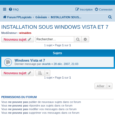
FAQ
Inscription
Connexion
R
Forum FPLogiciels
Générale
INSTALLATION SOUS WINDOWS VISTA ET 7
e
INSTALLATION SOUS WINDOWS VISTA ET 7
c
Modérateur :
winaides
h
Rechercher
Recherche avanc
Nouveau sujet
e
1 sujet • Page
1
sur
1
r
Sujets
c
Windows Vista et 7
h
Dernier message par
okarbb
«
28 déc. 2007, 21:03
e
Nouveau sujet
r
1 sujet • Page
1
sur
1
Aller
PERMISSIONS DU FORUM
Vous
ne pouvez pas
publier de nouveaux sujets dans ce forum
Vous
ne pouvez pas
répondre aux sujets dans ce forum
Vous
ne pouvez pas
modifier vos messages dans ce forum
Vous
ne pouvez pas
supprimer vos messages dans ce forum