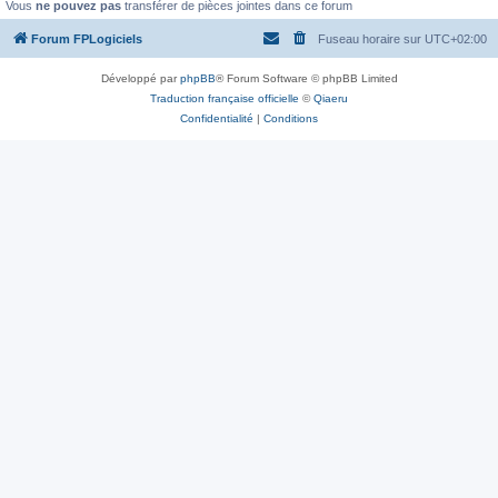
Vous
ne pouvez pas
transférer de pièces jointes dans ce forum
Forum FPLogiciels
Fuseau horaire sur
UTC+02:00
Développé par
phpBB
® Forum Software © phpBB Limited
Traduction française officielle
©
Qiaeru
Confidentialité
|
Conditions