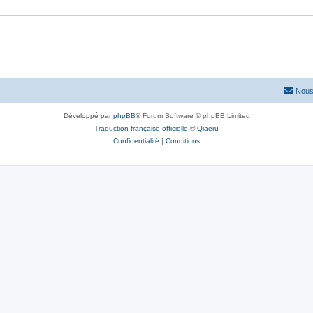
Nous
Développé par
phpBB
® Forum Software © phpBB Limited
Traduction française officielle
©
Qiaeru
Confidentialité
|
Conditions