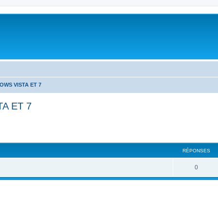
OWS VISTA ET 7
A ET 7
cher
cherche avancée
RÉPONSES
0