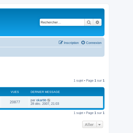
Rechercher
Recherche avancé
Inscription
Connexion
1 sujet • Page
1
sur
1
VUES
DERNIER MESSAGE
par
okarbb
20877
28 déc. 2007, 21:03
1 sujet • Page
1
sur
1
Aller