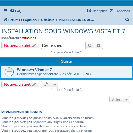
FAQ
Inscription
Connexion
R
Forum FPLogiciels
Générale
INSTALLATION SOUS WINDOWS VISTA ET 7
e
INSTALLATION SOUS WINDOWS VISTA ET 7
c
Modérateur :
winaides
h
Rechercher
Recherche avanc
Nouveau sujet
e
1 sujet • Page
1
sur
1
r
Sujets
c
Windows Vista et 7
h
Dernier message par
okarbb
«
28 déc. 2007, 21:03
e
Nouveau sujet
r
1 sujet • Page
1
sur
1
Aller
PERMISSIONS DU FORUM
Vous
ne pouvez pas
publier de nouveaux sujets dans ce forum
Vous
ne pouvez pas
répondre aux sujets dans ce forum
Vous
ne pouvez pas
modifier vos messages dans ce forum
Vous
ne pouvez pas
supprimer vos messages dans ce forum