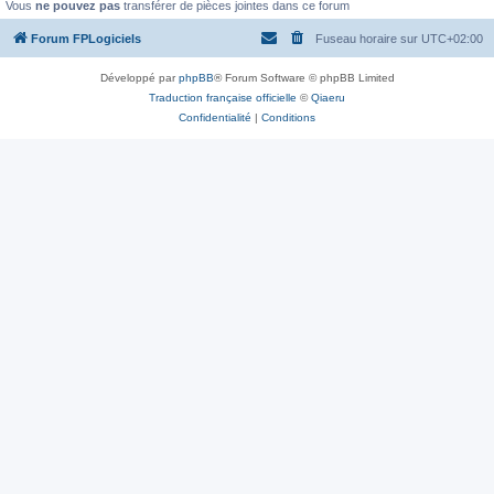
Vous
ne pouvez pas
transférer de pièces jointes dans ce forum
Forum FPLogiciels
Fuseau horaire sur
UTC+02:00
Développé par
phpBB
® Forum Software © phpBB Limited
Traduction française officielle
©
Qiaeru
Confidentialité
|
Conditions