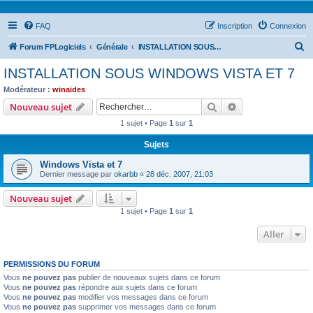
FAQ
Inscription
Connexion
R
Forum FPLogiciels
Générale
INSTALLATION SOUS WINDOWS VISTA ET 7
e
INSTALLATION SOUS WINDOWS VISTA ET 7
c
Modérateur :
winaides
h
Rechercher
Recherche avanc
Nouveau sujet
e
1 sujet • Page
1
sur
1
r
Sujets
c
Windows Vista et 7
h
Dernier message par
okarbb
«
28 déc. 2007, 21:03
e
Nouveau sujet
r
1 sujet • Page
1
sur
1
Aller
PERMISSIONS DU FORUM
Vous
ne pouvez pas
publier de nouveaux sujets dans ce forum
Vous
ne pouvez pas
répondre aux sujets dans ce forum
Vous
ne pouvez pas
modifier vos messages dans ce forum
Vous
ne pouvez pas
supprimer vos messages dans ce forum