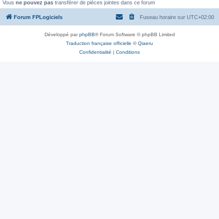
Vous
ne pouvez pas
transférer de pièces jointes dans ce forum
Forum FPLogiciels
Fuseau horaire sur
UTC+02:00
Développé par
phpBB
® Forum Software © phpBB Limited
Traduction française officielle
©
Qiaeru
Confidentialité
|
Conditions