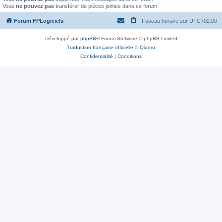
Vous
ne pouvez pas
transférer de pièces jointes dans ce forum
Forum FPLogiciels
Fuseau horaire sur
UTC+02:00
Développé par
phpBB
® Forum Software © phpBB Limited
Traduction française officielle
©
Qiaeru
Confidentialité
|
Conditions