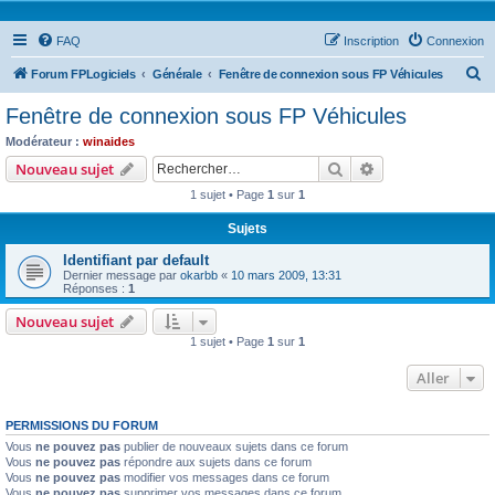
FAQ
Inscription
Connexion
R
Forum FPLogiciels
Générale
Fenêtre de connexion sous FP Véhicules
e
Fenêtre de connexion sous FP Véhicules
c
Modérateur :
winaides
h
Rechercher
Recherche avanc
Nouveau sujet
e
1 sujet • Page
1
sur
1
r
Sujets
c
Identifiant par default
h
Dernier message par
okarbb
«
10 mars 2009, 13:31
e
Réponses :
1
r
Nouveau sujet
1 sujet • Page
1
sur
1
Aller
PERMISSIONS DU FORUM
Vous
ne pouvez pas
publier de nouveaux sujets dans ce forum
Vous
ne pouvez pas
répondre aux sujets dans ce forum
Vous
ne pouvez pas
modifier vos messages dans ce forum
Vous
ne pouvez pas
supprimer vos messages dans ce forum