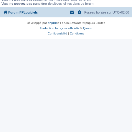
Vous
ne pouvez pas
transférer de pièces jointes dans ce forum
Forum FPLogiciels
Fuseau horaire sur
UTC+02:00
Développé par
phpBB
® Forum Software © phpBB Limited
Traduction française officielle
©
Qiaeru
Confidentialité
|
Conditions