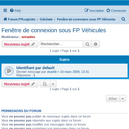
FAQ
Inscription
Connexion
R
Forum FPLogiciels
Générale
Fenêtre de connexion sous FP Véhicules
e
Fenêtre de connexion sous FP Véhicules
c
Modérateur :
winaides
h
Rechercher
Recherche avanc
Nouveau sujet
e
1 sujet • Page
1
sur
1
r
Sujets
c
Identifiant par default
h
Dernier message par
okarbb
«
10 mars 2009, 13:31
e
Réponses :
1
r
Nouveau sujet
1 sujet • Page
1
sur
1
Aller
PERMISSIONS DU FORUM
Vous
ne pouvez pas
publier de nouveaux sujets dans ce forum
Vous
ne pouvez pas
répondre aux sujets dans ce forum
Vous
ne pouvez pas
modifier vos messages dans ce forum
Vous
ne pouvez pas
supprimer vos messages dans ce forum