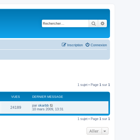
Rechercher
Recherche avancé
Inscription
Connexion
1 sujet • Page
1
sur
1
VUES
DERNIER MESSAGE
par
okarbb
24189
10 mars 2009, 13:31
1 sujet • Page
1
sur
1
Aller