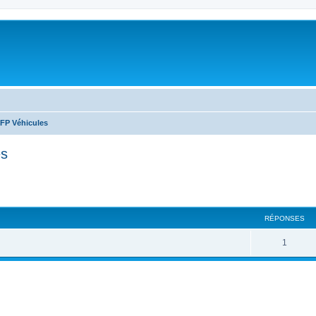
 FP Véhicules
es
cher
cherche avancée
RÉPONSES
1