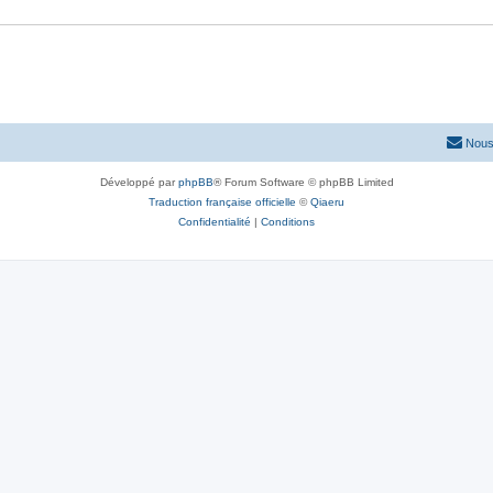
Nous
Développé par
phpBB
® Forum Software © phpBB Limited
Traduction française officielle
©
Qiaeru
Confidentialité
|
Conditions