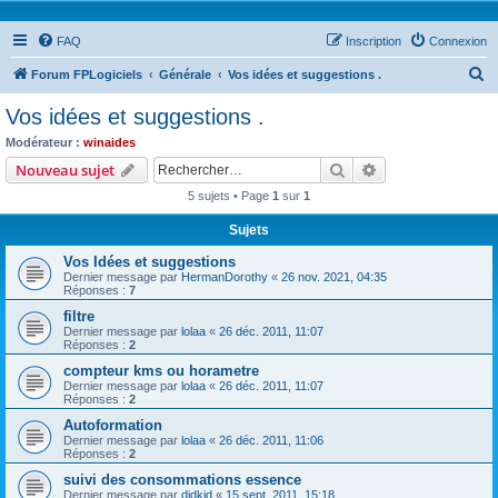
FAQ
Inscription
Connexion
R
Forum FPLogiciels
Générale
Vos idées et suggestions .
e
Vos idées et suggestions .
c
Modérateur :
winaides
h
Rechercher
Recherche avanc
Nouveau sujet
e
5 sujets • Page
1
sur
1
r
Sujets
c
Vos Idées et suggestions
h
Dernier message par
HermanDorothy
«
26 nov. 2021, 04:35
e
Réponses :
7
r
filtre
Dernier message par
lolaa
«
26 déc. 2011, 11:07
Réponses :
2
compteur kms ou horametre
Dernier message par
lolaa
«
26 déc. 2011, 11:07
Réponses :
2
Autoformation
Dernier message par
lolaa
«
26 déc. 2011, 11:06
Réponses :
2
suivi des consommations essence
Dernier message par
didkid
«
15 sept. 2011, 15:18