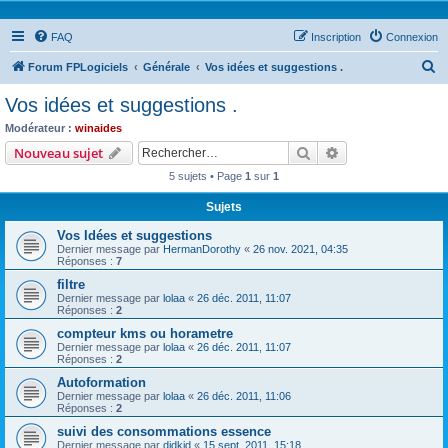
FAQ
Inscription
Connexion
R
Forum FPLogiciels
Générale
Vos idées et suggestions .
e
Vos idées et suggestions .
c
Modérateur :
winaides
h
Rechercher
Recherche avanc
Nouveau sujet
e
5 sujets • Page
1
sur
1
r
Sujets
c
Vos Idées et suggestions
h
Dernier message par
HermanDorothy
«
26 nov. 2021, 04:35
e
Réponses :
7
r
filtre
Dernier message par
lolaa
«
26 déc. 2011, 11:07
Réponses :
2
compteur kms ou horametre
Dernier message par
lolaa
«
26 déc. 2011, 11:07
Réponses :
2
Autoformation
Dernier message par
lolaa
«
26 déc. 2011, 11:06
Réponses :
2
suivi des consommations essence
Dernier message par
didkid
«
15 sept. 2011, 15:18