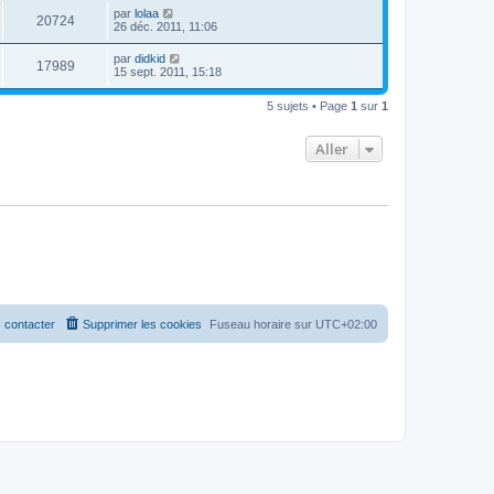
par
lolaa
20724
26 déc. 2011, 11:06
par
didkid
17989
15 sept. 2011, 15:18
5 sujets • Page
1
sur
1
Aller
 contacter
Supprimer les cookies
Fuseau horaire sur
UTC+02:00