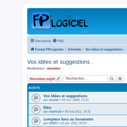
Raccourcis
FAQ
Forum FPLogiciels
Générale
Vos idées et suggestions .
Vos idées et suggestions .
Modérateur :
winaides
Recher
Re
Nouveau sujet
SUJETS
Vos Idées et suggestions
par
okarbb
»
03 nov. 2009, 13:15
filtre
par
stophe2b
»
06 mai 2011, 19:31
compteur kms ou horametre
par
tof800
»
23 avr. 2011, 20:57