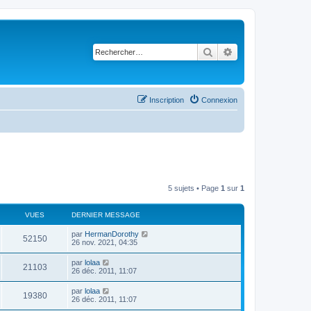
Rechercher
Recherche avancé
Inscription
Connexion
5 sujets • Page
1
sur
1
VUES
DERNIER MESSAGE
par
HermanDorothy
52150
26 nov. 2021, 04:35
par
lolaa
21103
26 déc. 2011, 11:07
par
lolaa
19380
26 déc. 2011, 11:07