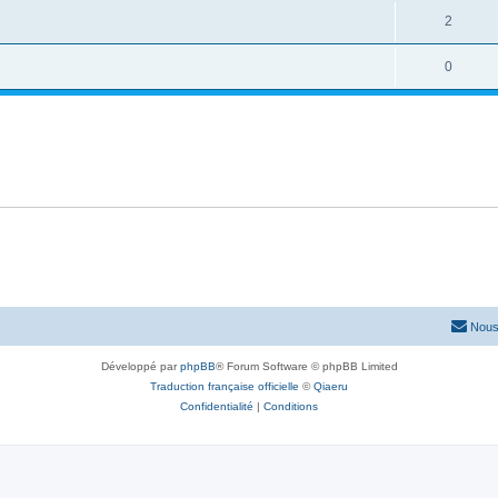
2
0
Nous
Développé par
phpBB
® Forum Software © phpBB Limited
Traduction française officielle
©
Qiaeru
Confidentialité
|
Conditions