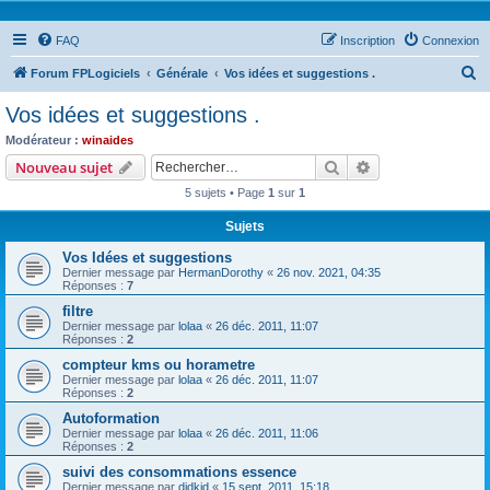
FAQ
Inscription
Connexion
R
Forum FPLogiciels
Générale
Vos idées et suggestions .
e
Vos idées et suggestions .
c
Modérateur :
winaides
h
Rechercher
Recherche avanc
Nouveau sujet
e
5 sujets • Page
1
sur
1
r
Sujets
c
Vos Idées et suggestions
h
Dernier message par
HermanDorothy
«
26 nov. 2021, 04:35
e
Réponses :
7
r
filtre
Dernier message par
lolaa
«
26 déc. 2011, 11:07
Réponses :
2
compteur kms ou horametre
Dernier message par
lolaa
«
26 déc. 2011, 11:07
Réponses :
2
Autoformation
Dernier message par
lolaa
«
26 déc. 2011, 11:06
Réponses :
2
suivi des consommations essence
Dernier message par
didkid
«
15 sept. 2011, 15:18