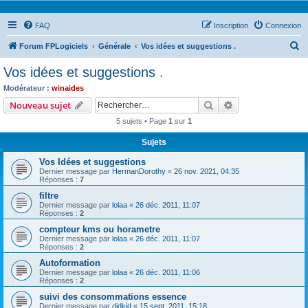
FAQ
Inscription
Connexion
R
Forum FPLogiciels
Générale
Vos idées et suggestions .
e
Vos idées et suggestions .
c
Modérateur :
winaides
h
Rechercher
Recherche avanc
Nouveau sujet
e
5 sujets • Page
1
sur
1
r
Sujets
c
Vos Idées et suggestions
h
Dernier message par
HermanDorothy
«
26 nov. 2021, 04:35
e
Réponses :
7
r
filtre
Dernier message par
lolaa
«
26 déc. 2011, 11:07
Réponses :
2
compteur kms ou horametre
Dernier message par
lolaa
«
26 déc. 2011, 11:07
Réponses :
2
Autoformation
Dernier message par
lolaa
«
26 déc. 2011, 11:06
Réponses :
2
suivi des consommations essence
Dernier message par
didkid
«
15 sept. 2011, 15:18