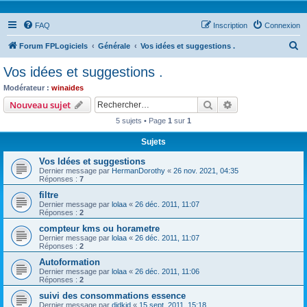
FAQ
Inscription
Connexion
R
Forum FPLogiciels
Générale
Vos idées et suggestions .
e
Vos idées et suggestions .
c
Modérateur :
winaides
h
Rechercher
Recherche avanc
Nouveau sujet
e
5 sujets • Page
1
sur
1
r
Sujets
c
Vos Idées et suggestions
h
Dernier message par
HermanDorothy
«
26 nov. 2021, 04:35
e
Réponses :
7
r
filtre
Dernier message par
lolaa
«
26 déc. 2011, 11:07
Réponses :
2
compteur kms ou horametre
Dernier message par
lolaa
«
26 déc. 2011, 11:07
Réponses :
2
Autoformation
Dernier message par
lolaa
«
26 déc. 2011, 11:06
Réponses :
2
suivi des consommations essence
Dernier message par
didkid
«
15 sept. 2011, 15:18