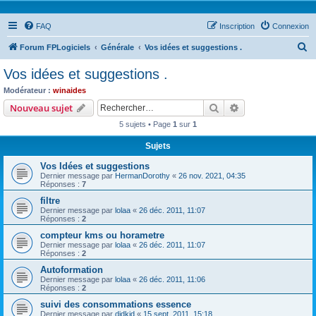
FAQ
Inscription
Connexion
R
Forum FPLogiciels
Générale
Vos idées et suggestions .
e
Vos idées et suggestions .
c
Modérateur :
winaides
h
Rechercher
Recherche avanc
Nouveau sujet
e
5 sujets • Page
1
sur
1
r
Sujets
c
Vos Idées et suggestions
h
Dernier message par
HermanDorothy
«
26 nov. 2021, 04:35
e
Réponses :
7
r
filtre
Dernier message par
lolaa
«
26 déc. 2011, 11:07
Réponses :
2
compteur kms ou horametre
Dernier message par
lolaa
«
26 déc. 2011, 11:07
Réponses :
2
Autoformation
Dernier message par
lolaa
«
26 déc. 2011, 11:06
Réponses :
2
suivi des consommations essence
Dernier message par
didkid
«
15 sept. 2011, 15:18