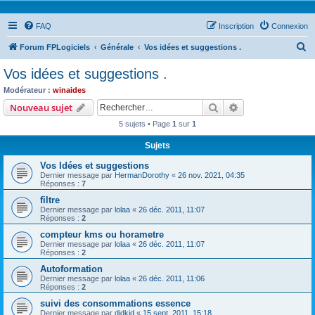
FAQ
Inscription
Connexion
R
Forum FPLogiciels
Générale
Vos idées et suggestions .
e
Vos idées et suggestions .
c
Modérateur :
winaides
h
Rechercher
Recherche avanc
Nouveau sujet
e
5 sujets • Page
1
sur
1
r
Sujets
c
Vos Idées et suggestions
h
Dernier message par
HermanDorothy
«
26 nov. 2021, 04:35
e
Réponses :
7
r
filtre
Dernier message par
lolaa
«
26 déc. 2011, 11:07
Réponses :
2
compteur kms ou horametre
Dernier message par
lolaa
«
26 déc. 2011, 11:07
Réponses :
2
Autoformation
Dernier message par
lolaa
«
26 déc. 2011, 11:06
Réponses :
2
suivi des consommations essence
Dernier message par
didkid
«
15 sept. 2011, 15:18