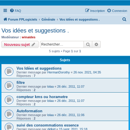
FAQ
Inscription
Connexion
R
Forum FPLogiciels
Générale
Vos idées et suggestions .
e
Vos idées et suggestions .
c
Modérateur :
winaides
h
Rechercher
Recherche avanc
Nouveau sujet
e
5 sujets • Page
1
sur
1
r
Sujets
c
Vos Idées et suggestions
h
Dernier message par
HermanDorothy
«
26 nov. 2021, 04:35
e
Réponses :
7
r
filtre
Dernier message par
lolaa
«
26 déc. 2011, 11:07
Réponses :
2
compteur kms ou horametre
Dernier message par
lolaa
«
26 déc. 2011, 11:07
Réponses :
2
Autoformation
Dernier message par
lolaa
«
26 déc. 2011, 11:06
Réponses :
2
suivi des consommations essence
Dernier message par
didkid
«
15 sept. 2011, 15:18