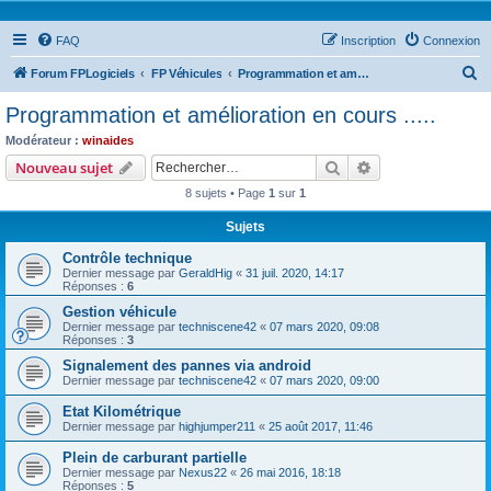
FAQ
Inscription
Connexion
R
Forum FPLogiciels
FP Véhicules
Programmation et amélioration en cours .....
e
Programmation et amélioration en cours .....
c
Modérateur :
winaides
h
Rechercher
Recherche avanc
Nouveau sujet
e
8 sujets • Page
1
sur
1
r
Sujets
c
Contrôle technique
h
Dernier message par
GeraldHig
«
31 juil. 2020, 14:17
e
Réponses :
6
r
Gestion véhicule
Dernier message par
techniscene42
«
07 mars 2020, 09:08
Réponses :
3
Signalement des pannes via android
Dernier message par
techniscene42
«
07 mars 2020, 09:00
Etat Kilométrique
Dernier message par
highjumper211
«
25 août 2017, 11:46
Plein de carburant partielle
Dernier message par
Nexus22
«
26 mai 2016, 18:18
Réponses :
5