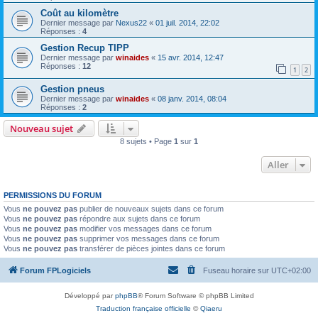
Coût au kilomètre
Dernier message par
Nexus22
«
01 juil. 2014, 22:02
Réponses :
4
Gestion Recup TIPP
Dernier message par
winaides
«
15 avr. 2014, 12:47
Réponses :
12
1
2
Gestion pneus
Dernier message par
winaides
«
08 janv. 2014, 08:04
Réponses :
2
Nouveau sujet
8 sujets • Page
1
sur
1
Aller
PERMISSIONS DU FORUM
Vous
ne pouvez pas
publier de nouveaux sujets dans ce forum
Vous
ne pouvez pas
répondre aux sujets dans ce forum
Vous
ne pouvez pas
modifier vos messages dans ce forum
Vous
ne pouvez pas
supprimer vos messages dans ce forum
Vous
ne pouvez pas
transférer de pièces jointes dans ce forum
Forum FPLogiciels
Fuseau horaire sur
UTC+02:00
Développé par
phpBB
® Forum Software © phpBB Limited
Traduction française officielle
©
Qiaeru