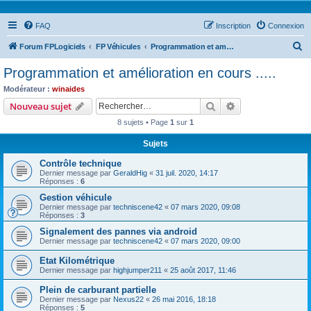
FAQ
Inscription
Connexion
R
Forum FPLogiciels
FP Véhicules
Programmation et amélioration en cours .....
e
Programmation et amélioration en cours .....
c
Modérateur :
winaides
h
Rechercher
Recherche avanc
Nouveau sujet
e
8 sujets • Page
1
sur
1
r
Sujets
c
Contrôle technique
h
Dernier message par
GeraldHig
«
31 juil. 2020, 14:17
e
Réponses :
6
r
Gestion véhicule
Dernier message par
techniscene42
«
07 mars 2020, 09:08
Réponses :
3
Signalement des pannes via android
Dernier message par
techniscene42
«
07 mars 2020, 09:00
Etat Kilométrique
Dernier message par
highjumper211
«
25 août 2017, 11:46
Plein de carburant partielle
Dernier message par
Nexus22
«
26 mai 2016, 18:18
Réponses :
5