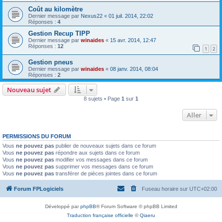
Coût au kilomètre
Dernier message par
Nexus22
«
01 juil. 2014, 22:02
Réponses :
4
Gestion Recup TIPP
Dernier message par
winaides
«
15 avr. 2014, 12:47
Réponses :
12
1
2
Gestion pneus
Dernier message par
winaides
«
08 janv. 2014, 08:04
Réponses :
2
Nouveau sujet
8 sujets • Page
1
sur
1
Aller
PERMISSIONS DU FORUM
Vous
ne pouvez pas
publier de nouveaux sujets dans ce forum
Vous
ne pouvez pas
répondre aux sujets dans ce forum
Vous
ne pouvez pas
modifier vos messages dans ce forum
Vous
ne pouvez pas
supprimer vos messages dans ce forum
Vous
ne pouvez pas
transférer de pièces jointes dans ce forum
Forum FPLogiciels
Fuseau horaire sur
UTC+02:00
Développé par
phpBB
® Forum Software © phpBB Limited
Traduction française officielle
©
Qiaeru