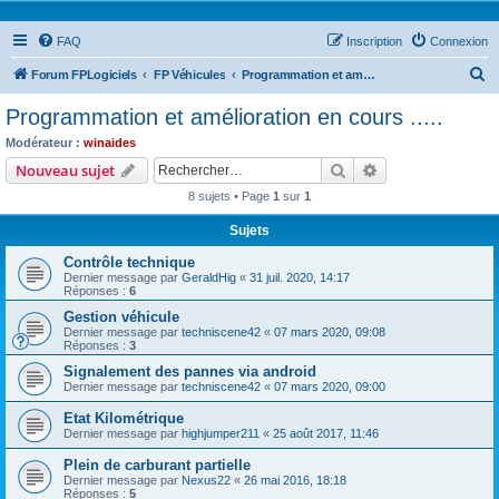
FAQ
Inscription
Connexion
R
Forum FPLogiciels
FP Véhicules
Programmation et amélioration en cours .....
e
Programmation et amélioration en cours .....
c
Modérateur :
winaides
h
Rechercher
Recherche avanc
Nouveau sujet
e
8 sujets • Page
1
sur
1
r
Sujets
c
Contrôle technique
h
Dernier message par
GeraldHig
«
31 juil. 2020, 14:17
e
Réponses :
6
r
Gestion véhicule
Dernier message par
techniscene42
«
07 mars 2020, 09:08
Réponses :
3
Signalement des pannes via android
Dernier message par
techniscene42
«
07 mars 2020, 09:00
Etat Kilométrique
Dernier message par
highjumper211
«
25 août 2017, 11:46
Plein de carburant partielle
Dernier message par
Nexus22
«
26 mai 2016, 18:18
Réponses :
5