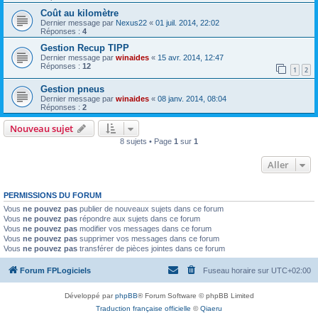
Coût au kilomètre
Dernier message par
Nexus22
«
01 juil. 2014, 22:02
Réponses :
4
Gestion Recup TIPP
Dernier message par
winaides
«
15 avr. 2014, 12:47
Réponses :
12
1
2
Gestion pneus
Dernier message par
winaides
«
08 janv. 2014, 08:04
Réponses :
2
Nouveau sujet
8 sujets • Page
1
sur
1
Aller
PERMISSIONS DU FORUM
Vous
ne pouvez pas
publier de nouveaux sujets dans ce forum
Vous
ne pouvez pas
répondre aux sujets dans ce forum
Vous
ne pouvez pas
modifier vos messages dans ce forum
Vous
ne pouvez pas
supprimer vos messages dans ce forum
Vous
ne pouvez pas
transférer de pièces jointes dans ce forum
Forum FPLogiciels
Fuseau horaire sur
UTC+02:00
Développé par
phpBB
® Forum Software © phpBB Limited
Traduction française officielle
©
Qiaeru