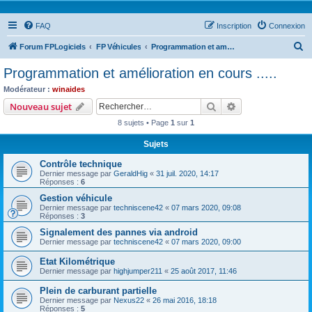
FAQ
Inscription
Connexion
R
Forum FPLogiciels
FP Véhicules
Programmation et amélioration en cours .....
e
Programmation et amélioration en cours .....
c
Modérateur :
winaides
h
Rechercher
Recherche avanc
Nouveau sujet
e
8 sujets • Page
1
sur
1
r
Sujets
c
Contrôle technique
h
Dernier message par
GeraldHig
«
31 juil. 2020, 14:17
e
Réponses :
6
r
Gestion véhicule
Dernier message par
techniscene42
«
07 mars 2020, 09:08
Réponses :
3
Signalement des pannes via android
Dernier message par
techniscene42
«
07 mars 2020, 09:00
Etat Kilométrique
Dernier message par
highjumper211
«
25 août 2017, 11:46
Plein de carburant partielle
Dernier message par
Nexus22
«
26 mai 2016, 18:18
Réponses :
5