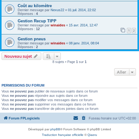
Coût au kilomètre
Dernier message par
Nexus22
«
01 juil. 2014, 22:02
Réponses :
4
Gestion Recup TIPP
Dernier message par
winaides
«
15 avr. 2014, 12:47
Réponses :
12
1
2
Gestion pneus
Dernier message par
winaides
«
08 janv. 2014, 08:04
Réponses :
2
Nouveau sujet
8 sujets • Page
1
sur
1
Aller
PERMISSIONS DU FORUM
Vous
ne pouvez pas
publier de nouveaux sujets dans ce forum
Vous
ne pouvez pas
répondre aux sujets dans ce forum
Vous
ne pouvez pas
modifier vos messages dans ce forum
Vous
ne pouvez pas
supprimer vos messages dans ce forum
Vous
ne pouvez pas
transférer de pièces jointes dans ce forum
Forum FPLogiciels
Fuseau horaire sur
UTC+02:00
Développé par
phpBB
® Forum Software © phpBB Limited
Traduction française officielle
©
Qiaeru