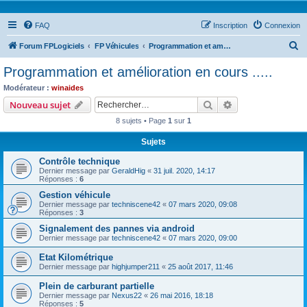
FAQ
Inscription
Connexion
R
Forum FPLogiciels
FP Véhicules
Programmation et amélioration en cours .....
e
Programmation et amélioration en cours .....
c
Modérateur :
winaides
h
Rechercher
Recherche avanc
Nouveau sujet
e
8 sujets • Page
1
sur
1
r
Sujets
c
Contrôle technique
h
Dernier message par
GeraldHig
«
31 juil. 2020, 14:17
e
Réponses :
6
r
Gestion véhicule
Dernier message par
techniscene42
«
07 mars 2020, 09:08
Réponses :
3
Signalement des pannes via android
Dernier message par
techniscene42
«
07 mars 2020, 09:00
Etat Kilométrique
Dernier message par
highjumper211
«
25 août 2017, 11:46
Plein de carburant partielle
Dernier message par
Nexus22
«
26 mai 2016, 18:18
Réponses :
5