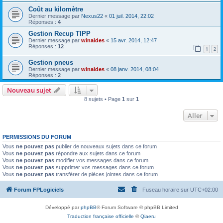
Coût au kilomètre
Dernier message par
Nexus22
«
01 juil. 2014, 22:02
Réponses :
4
Gestion Recup TIPP
Dernier message par
winaides
«
15 avr. 2014, 12:47
Réponses :
12
1
2
Gestion pneus
Dernier message par
winaides
«
08 janv. 2014, 08:04
Réponses :
2
Nouveau sujet
8 sujets • Page
1
sur
1
Aller
PERMISSIONS DU FORUM
Vous
ne pouvez pas
publier de nouveaux sujets dans ce forum
Vous
ne pouvez pas
répondre aux sujets dans ce forum
Vous
ne pouvez pas
modifier vos messages dans ce forum
Vous
ne pouvez pas
supprimer vos messages dans ce forum
Vous
ne pouvez pas
transférer de pièces jointes dans ce forum
Forum FPLogiciels
Fuseau horaire sur
UTC+02:00
Développé par
phpBB
® Forum Software © phpBB Limited
Traduction française officielle
©
Qiaeru