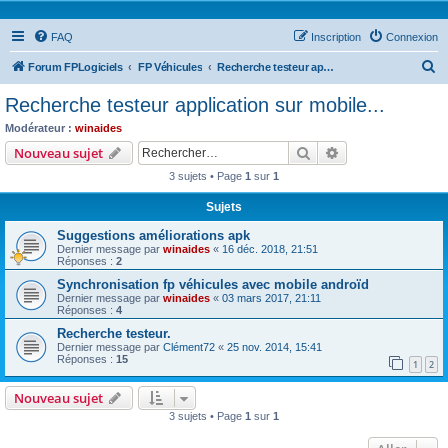
FAQ
Inscription
Connexion
R
Forum FPLogiciels
FP Véhicules
Recherche testeur application sur mobile...
e
Recherche testeur application sur mobile...
c
Modérateur :
winaides
h
Rechercher
Recherche avanc
Nouveau sujet
e
3 sujets • Page
1
sur
1
r
Sujets
c
Suggestions améliorations apk
h
Dernier message par
winaides
«
16 déc. 2018, 21:51
e
Réponses :
2
r
Synchronisation fp véhicules avec mobile androïd
Dernier message par
winaides
«
03 mars 2017, 21:11
Réponses :
4
Recherche testeur.
Dernier message par
Clément72
«
25 nov. 2014, 15:41
Réponses :
15
1
2
Nouveau sujet
3 sujets • Page
1
sur
1