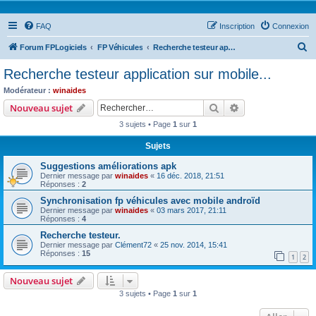
FAQ
Inscription
Connexion
R
Forum FPLogiciels
FP Véhicules
Recherche testeur application sur mobile...
e
Recherche testeur application sur mobile...
c
Modérateur :
winaides
h
Rechercher
Recherche avanc
Nouveau sujet
e
3 sujets • Page
1
sur
1
r
Sujets
c
Suggestions améliorations apk
h
Dernier message par
winaides
«
16 déc. 2018, 21:51
e
Réponses :
2
r
Synchronisation fp véhicules avec mobile androïd
Dernier message par
winaides
«
03 mars 2017, 21:11
Réponses :
4
Recherche testeur.
Dernier message par
Clément72
«
25 nov. 2014, 15:41
Réponses :
15
1
2
Nouveau sujet
3 sujets • Page
1
sur
1