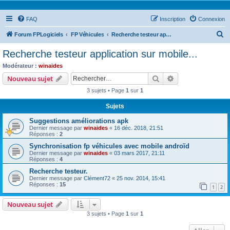
FAQ
Inscription
Connexion
R
Forum FPLogiciels
FP Véhicules
Recherche testeur application sur mobile...
e
Recherche testeur application sur mobile...
c
Modérateur :
winaides
h
Rechercher
Recherche avanc
Nouveau sujet
e
3 sujets • Page
1
sur
1
r
Sujets
c
Suggestions améliorations apk
h
Dernier message par
winaides
«
16 déc. 2018, 21:51
e
Réponses :
2
r
Synchronisation fp véhicules avec mobile androïd
Dernier message par
winaides
«
03 mars 2017, 21:11
Réponses :
4
Recherche testeur.
Dernier message par
Clément72
«
25 nov. 2014, 15:41
Réponses :
15
1
2
Nouveau sujet
3 sujets • Page
1
sur
1