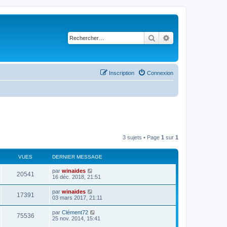
Rechercher
Recherche avancé
Inscription
Connexion
3 sujets • Page
1
sur
1
VUES
DERNIER MESSAGE
par
winaides
20541
16 déc. 2018, 21:51
par
winaides
17391
03 mars 2017, 21:11
par
Clément72
75536
25 nov. 2014, 15:41