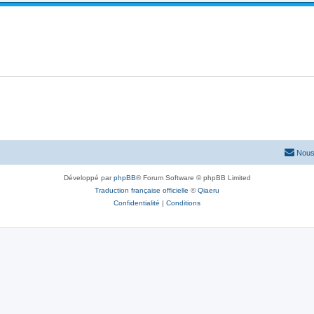
Nous
Développé par
phpBB
® Forum Software © phpBB Limited
Traduction française officielle
©
Qiaeru
Confidentialité
|
Conditions