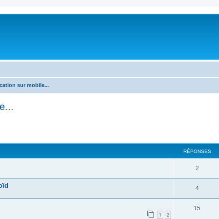
cation sur mobile...
e...
cher
cherche avancée
RÉPONSES
2
oïd
4
15
1
2