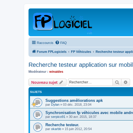
Raccourcis
FAQ
Forum FPLogiciels
FP Véhicules
Recherche testeur appli
Recherche testeur application sur mobil
Modérateur :
winaides
Recher
Re
Nouveau sujet
SUJETS
Suggestions améliorations apk
par
Dylan
»
03 déc. 2018, 23:04
Synchronisation fp véhicules avec mobile andr
par
serpico91
»
30 avr. 2015, 18:37
Recherche testeur.
par
okarbb
»
15 juin 2012, 20:54