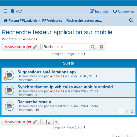
FAQ
Inscription
Connexion
R
Forum FPLogiciels
FP Véhicules
Recherche testeur application sur mobile...
e
Recherche testeur application sur mobile...
c
Modérateur :
winaides
h
Rechercher
Recherche avanc
Nouveau sujet
e
3 sujets • Page
1
sur
1
r
Sujets
c
Suggestions améliorations apk
h
Dernier message par
winaides
«
16 déc. 2018, 21:51
e
Réponses :
2
r
Synchronisation fp véhicules avec mobile androïd
Dernier message par
winaides
«
03 mars 2017, 21:11
Réponses :
4
Recherche testeur.
Dernier message par
Clément72
«
25 nov. 2014, 15:41
Réponses :
15
1
2
Nouveau sujet
3 sujets • Page
1
sur
1