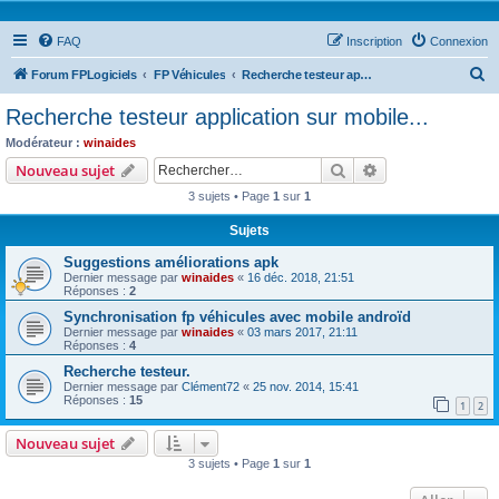
FAQ
Inscription
Connexion
R
Forum FPLogiciels
FP Véhicules
Recherche testeur application sur mobile...
e
Recherche testeur application sur mobile...
c
Modérateur :
winaides
h
Rechercher
Recherche avanc
Nouveau sujet
e
3 sujets • Page
1
sur
1
r
Sujets
c
Suggestions améliorations apk
h
Dernier message par
winaides
«
16 déc. 2018, 21:51
e
Réponses :
2
r
Synchronisation fp véhicules avec mobile androïd
Dernier message par
winaides
«
03 mars 2017, 21:11
Réponses :
4
Recherche testeur.
Dernier message par
Clément72
«
25 nov. 2014, 15:41
Réponses :
15
1
2
Nouveau sujet
3 sujets • Page
1
sur
1