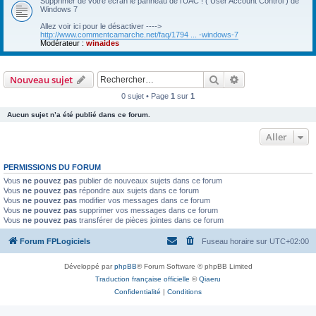
Supprimer de votre écran le panneau de l'UAC ! ( User Account Control ) de
Windows 7
Allez voir ici pour le désactiver ---->
http://www.commentcamarche.net/faq/1794 ... -windows-7
Modérateur :
winaides
Rechercher
Recherche avanc
Nouveau sujet
0 sujet • Page
1
sur
1
Aucun sujet n’a été publié dans ce forum.
Aller
PERMISSIONS DU FORUM
Vous
ne pouvez pas
publier de nouveaux sujets dans ce forum
Vous
ne pouvez pas
répondre aux sujets dans ce forum
Vous
ne pouvez pas
modifier vos messages dans ce forum
Vous
ne pouvez pas
supprimer vos messages dans ce forum
Vous
ne pouvez pas
transférer de pièces jointes dans ce forum
Forum FPLogiciels
Fuseau horaire sur
UTC+02:00
Développé par
phpBB
® Forum Software © phpBB Limited
Traduction française officielle
©
Qiaeru
Confidentialité
|
Conditions