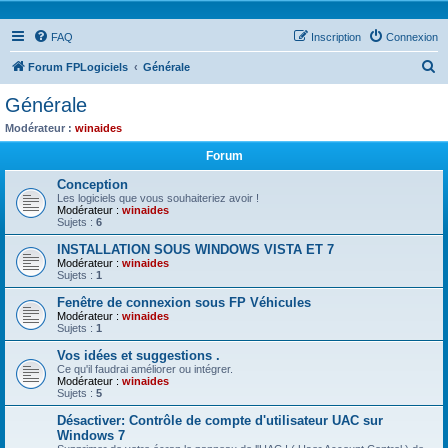
FAQ
Inscription
Connexion
R
Forum FPLogiciels
Générale
e
Générale
c
Modérateur :
winaides
h
Forum
e
Conception
r
Les logiciels que vous souhaiteriez avoir !
Modérateur :
winaides
c
Sujets :
6
h
INSTALLATION SOUS WINDOWS VISTA ET 7
e
Modérateur :
winaides
Sujets :
1
r
Fenêtre de connexion sous FP Véhicules
Modérateur :
winaides
Sujets :
1
Vos idées et suggestions .
Ce qu'il faudrai améliorer ou intégrer.
Modérateur :
winaides
Sujets :
5
Désactiver: Contrôle de compte d'utilisateur UAC sur
Windows 7