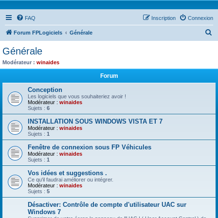
FAQ
Inscription
Connexion
R
Forum FPLogiciels
Générale
e
Générale
c
Modérateur :
winaides
h
Forum
e
Conception
r
Les logiciels que vous souhaiteriez avoir !
Modérateur :
winaides
c
Sujets :
6
h
INSTALLATION SOUS WINDOWS VISTA ET 7
e
Modérateur :
winaides
Sujets :
1
r
Fenêtre de connexion sous FP Véhicules
Modérateur :
winaides
Sujets :
1
Vos idées et suggestions .
Ce qu'il faudrai améliorer ou intégrer.
Modérateur :
winaides
Sujets :
5
Désactiver: Contrôle de compte d'utilisateur UAC sur
Windows 7