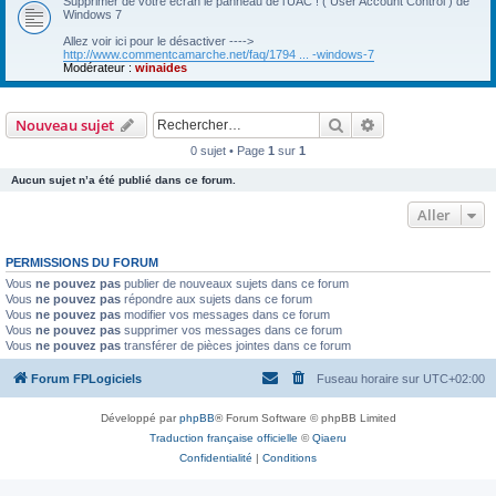
Supprimer de votre écran le panneau de l'UAC ! ( User Account Control ) de
Windows 7
Allez voir ici pour le désactiver ---->
http://www.commentcamarche.net/faq/1794 ... -windows-7
Modérateur :
winaides
Rechercher
Recherche avanc
Nouveau sujet
0 sujet • Page
1
sur
1
Aucun sujet n’a été publié dans ce forum.
Aller
PERMISSIONS DU FORUM
Vous
ne pouvez pas
publier de nouveaux sujets dans ce forum
Vous
ne pouvez pas
répondre aux sujets dans ce forum
Vous
ne pouvez pas
modifier vos messages dans ce forum
Vous
ne pouvez pas
supprimer vos messages dans ce forum
Vous
ne pouvez pas
transférer de pièces jointes dans ce forum
Forum FPLogiciels
Fuseau horaire sur
UTC+02:00
Développé par
phpBB
® Forum Software © phpBB Limited
Traduction française officielle
©
Qiaeru
Confidentialité
|
Conditions