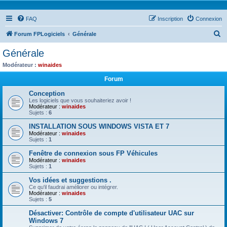
FAQ
Inscription
Connexion
R
Forum FPLogiciels
Générale
e
Générale
c
Modérateur :
winaides
h
Forum
e
Conception
r
Les logiciels que vous souhaiteriez avoir !
Modérateur :
winaides
c
Sujets :
6
h
INSTALLATION SOUS WINDOWS VISTA ET 7
e
Modérateur :
winaides
Sujets :
1
r
Fenêtre de connexion sous FP Véhicules
Modérateur :
winaides
Sujets :
1
Vos idées et suggestions .
Ce qu'il faudrai améliorer ou intégrer.
Modérateur :
winaides
Sujets :
5
Désactiver: Contrôle de compte d'utilisateur UAC sur
Windows 7