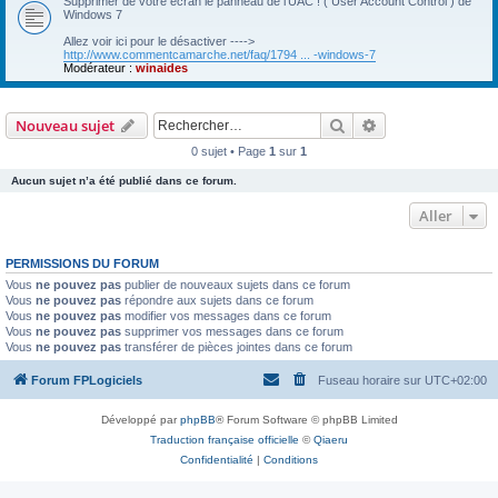
Supprimer de votre écran le panneau de l'UAC ! ( User Account Control ) de
Windows 7
Allez voir ici pour le désactiver ---->
http://www.commentcamarche.net/faq/1794 ... -windows-7
Modérateur :
winaides
Rechercher
Recherche avanc
Nouveau sujet
0 sujet • Page
1
sur
1
Aucun sujet n’a été publié dans ce forum.
Aller
PERMISSIONS DU FORUM
Vous
ne pouvez pas
publier de nouveaux sujets dans ce forum
Vous
ne pouvez pas
répondre aux sujets dans ce forum
Vous
ne pouvez pas
modifier vos messages dans ce forum
Vous
ne pouvez pas
supprimer vos messages dans ce forum
Vous
ne pouvez pas
transférer de pièces jointes dans ce forum
Forum FPLogiciels
Fuseau horaire sur
UTC+02:00
Développé par
phpBB
® Forum Software © phpBB Limited
Traduction française officielle
©
Qiaeru
Confidentialité
|
Conditions