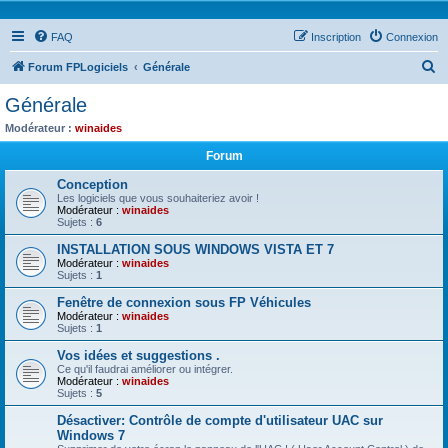
FAQ
Inscription
Connexion
R
Forum FPLogiciels
Générale
e
Générale
c
Modérateur :
winaides
h
Forum
e
Conception
r
Les logiciels que vous souhaiteriez avoir !
Modérateur :
winaides
c
Sujets :
6
h
INSTALLATION SOUS WINDOWS VISTA ET 7
e
Modérateur :
winaides
Sujets :
1
r
Fenêtre de connexion sous FP Véhicules
Modérateur :
winaides
Sujets :
1
Vos idées et suggestions .
Ce qu'il faudrai améliorer ou intégrer.
Modérateur :
winaides
Sujets :
5
Désactiver: Contrôle de compte d'utilisateur UAC sur
Windows 7