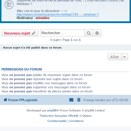
Supprimer de votre écran le panneau de l'UAC ! ( User Account Control ) de
Windows 7
Allez voir ici pour le désactiver ---->
http://www.commentcamarche.net/faq/1794 ... -windows-7
Modérateur :
winaides
Rechercher
Recherche avanc
Nouveau sujet
0 sujet • Page
1
sur
1
Aucun sujet n’a été publié dans ce forum.
Aller
PERMISSIONS DU FORUM
Vous
ne pouvez pas
publier de nouveaux sujets dans ce forum
Vous
ne pouvez pas
répondre aux sujets dans ce forum
Vous
ne pouvez pas
modifier vos messages dans ce forum
Vous
ne pouvez pas
supprimer vos messages dans ce forum
Vous
ne pouvez pas
transférer de pièces jointes dans ce forum
Forum FPLogiciels
Fuseau horaire sur
UTC+02:00
Développé par
phpBB
® Forum Software © phpBB Limited
Traduction française officielle
©
Qiaeru
Confidentialité
|
Conditions