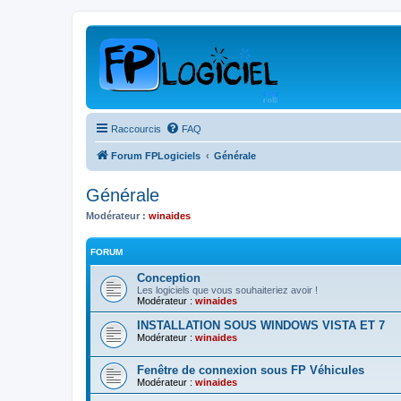
Raccourcis
FAQ
Forum FPLogiciels
Générale
Générale
Modérateur :
winaides
FORUM
Conception
Les logiciels que vous souhaiteriez avoir !
Modérateur :
winaides
INSTALLATION SOUS WINDOWS VISTA ET 7
Modérateur :
winaides
Fenêtre de connexion sous FP Véhicules
Modérateur :
winaides