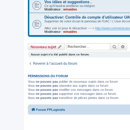
Vos idées et suggestions .
Ce qu'il faudrai améliorer ou intégrer.
Modérateur :
winaides
Désactiver: Contrôle de compte d'utilisateur 
Supprimer de votre écran le panneau de l'UAC ! ( User Acco
Allez voir ici pour le désactiver ---->
http://www.commentcamar
Modérateur :
winaides
Recher
Re
Nouveau sujet
Aucun sujet n’a été publié dans ce forum.
Revenir à l’accueil du forum
PERMISSIONS DU FORUM
Vous
ne pouvez pas
publier de nouveaux sujets dans ce forum
Vous
ne pouvez pas
répondre aux sujets dans ce forum
Vous
ne pouvez pas
modifier vos messages dans ce forum
Vous
ne pouvez pas
supprimer vos messages dans ce forum
Vous
ne pouvez pas
transférer de pièces jointes dans ce forum
Forum FPLogiciels