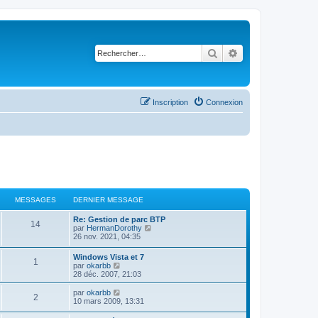
Rechercher
Recherche avancé
Inscription
Connexion
MESSAGES
DERNIER MESSAGE
Re: Gestion de parc BTP
14
C
par
HermanDorothy
o
26 nov. 2021, 04:35
n
s
Windows Vista et 7
1
u
C
par
okarbb
l
o
28 déc. 2007, 21:03
t
n
e
s
C
par
okarbb
r
2
u
o
10 mars 2009, 13:31
l
l
n
e
t
s