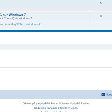
5
UAC sur Windows 7
0
unt Control ) de Windows 7
che.net/faq/1794 ... -windows-7
cher
cherche avancée
Nous
Développé par
phpBB
® Forum Software © phpBB Limited
Traduction française officielle
©
Qiaeru