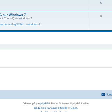
5
UAC sur Windows 7
0
unt Control ) de Windows 7
che.net/faq/1794 ... -windows-7
cher
cherche avancée
Nous
Développé par
phpBB
® Forum Software © phpBB Limited
Traduction française officielle
©
Qiaeru