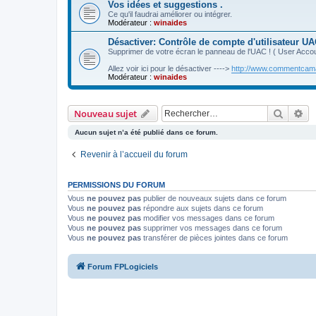
Vos idées et suggestions .
Ce qu'il faudrai améliorer ou intégrer.
Modérateur :
winaides
Désactiver: Contrôle de compte d'utilisateur 
Supprimer de votre écran le panneau de l'UAC ! ( User Acco
Allez voir ici pour le désactiver ---->
http://www.commentcamar
Modérateur :
winaides
Recher
Re
Nouveau sujet
Aucun sujet n’a été publié dans ce forum.
Revenir à l’accueil du forum
PERMISSIONS DU FORUM
Vous
ne pouvez pas
publier de nouveaux sujets dans ce forum
Vous
ne pouvez pas
répondre aux sujets dans ce forum
Vous
ne pouvez pas
modifier vos messages dans ce forum
Vous
ne pouvez pas
supprimer vos messages dans ce forum
Vous
ne pouvez pas
transférer de pièces jointes dans ce forum
Forum FPLogiciels