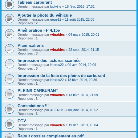
Tableau carburant
Dernier message par
ludivine
«
18 févr. 2016, 17:32
Ajouter la photo du véhicule
Dernier message par
gege12
«
11 août 2015, 22:05
Réponses :
2
Amélioration FP 4.15e
Dernier message par
winaides
«
04 mars 2015, 20:01
Réponses :
1
Planifications
Dernier message par
winaides
«
22 sept. 2014, 21:15
Réponses :
3
Impression des factures scannée
Dernier message par
Nexus22
«
09 avr. 2014, 19:09
Réponses :
3
Impression de la liste des pleins de carburant
Dernier message par
Nexus22
«
18 févr. 2014, 20:36
Réponses :
1
PLEINS CARBURANT
Dernier message par
winaides
«
13 févr. 2014, 21:59
Réponses :
3
Constatations !!!
Dernier message par
ACTROS
«
08 janv. 2014, 10:52
Réponses :
6
CGV
Dernier message par
winaides
«
19 déc. 2013, 13:04
Réponses :
1
Rajout dossier complement en pdf