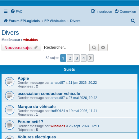
FAQ
Inscription
Connexion
R
Forum FPLogiciels
FP Véhicules
Divers
e
Divers
c
Modérateur :
winaides
h
Rechercher
Recherche avanc
Nouveau sujet
e
1
2
3
4
Suivant
82 sujets
r
c
Sujets
h
Apple
e
Dernier message par
arnaud87
«
21 juin 2026, 20:22
Réponses :
2
r
association conducteur vehicule
Dernier message par
arnaud87
«
27 mai 2026, 19:42
Marque du véhicule
Dernier message par
titef90184
«
19 mai 2026, 11:41
Réponses :
1
Forum actif ?
Dernier message par
winaides
«
26 sept. 2024, 12:11
Réponses :
5
Voitures électriques