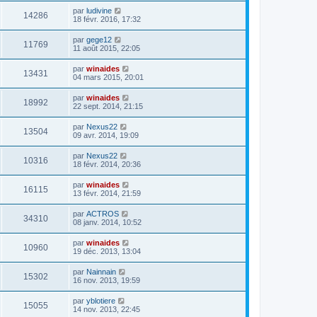
par
ludivine
14286
18 févr. 2016, 17:32
par
gege12
11769
11 août 2015, 22:05
par
winaides
13431
04 mars 2015, 20:01
par
winaides
18992
22 sept. 2014, 21:15
par
Nexus22
13504
09 avr. 2014, 19:09
par
Nexus22
10316
18 févr. 2014, 20:36
par
winaides
16115
13 févr. 2014, 21:59
par
ACTROS
34310
08 janv. 2014, 10:52
par
winaides
10960
19 déc. 2013, 13:04
par
Nainnain
15302
16 nov. 2013, 19:59
par
yblotiere
15055
14 nov. 2013, 22:45