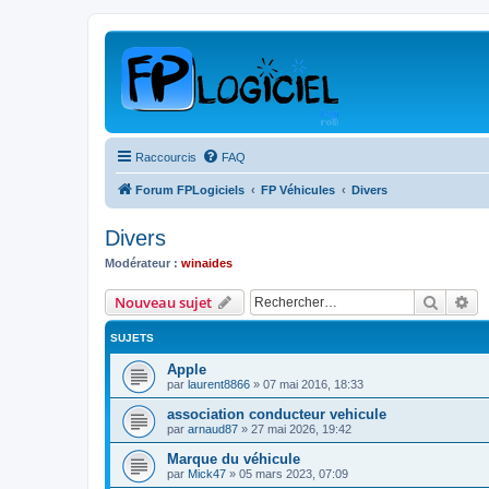
Raccourcis
FAQ
Forum FPLogiciels
FP Véhicules
Divers
Divers
Modérateur :
winaides
Recher
Re
Nouveau sujet
SUJETS
Apple
par
laurent8866
»
07 mai 2016, 18:33
association conducteur vehicule
par
arnaud87
»
27 mai 2026, 19:42
Marque du véhicule
par
Mick47
»
05 mars 2023, 07:09