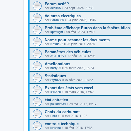
Forum actif ?
par
ced105
»
23 sept. 2024, 21:50
Voitures électriques
par
Sardou30
»
24 janv. 2023, 11:46
Problème affichage Euros dans la fenêtre bilan
par
spmflight
»
09 févr. 2023, 17:40
Norme pour scanner les documents
par
Nexus22
»
25 janv. 2014, 20:36
Paramètres des véhicules
par
ACTROS
»
17 déc. 2013, 12:08
Améliorations
par
borty26
»
30 mars 2020, 18:23
Statistiques
par
Styro27
»
07 févr. 2020, 13:52
Export des états vers excel
par
ISKA28
»
19 mars 2016, 17:52
état entretien
par
paulodst34
»
24 avr. 2017, 16:17
Choix du carburant
par
Philo
»
25 mai 2016, 11:22
controle technique
par
ludivine
»
18 févr. 2016, 17:33