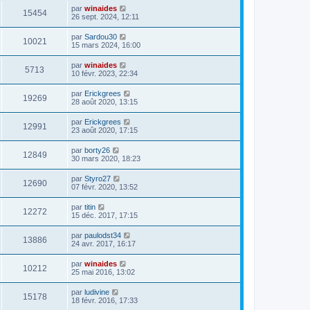
par
winaides
15454
26 sept. 2024, 12:11
par
Sardou30
10021
15 mars 2024, 16:00
par
winaides
5713
10 févr. 2023, 22:34
par
Erickgrees
19269
28 août 2020, 13:15
par
Erickgrees
12991
23 août 2020, 17:15
par
borty26
12849
30 mars 2020, 18:23
par
Styro27
12690
07 févr. 2020, 13:52
par
titin
12272
15 déc. 2017, 17:15
par
paulodst34
13886
24 avr. 2017, 16:17
par
winaides
10212
25 mai 2016, 13:02
par
ludivine
15178
18 févr. 2016, 17:33