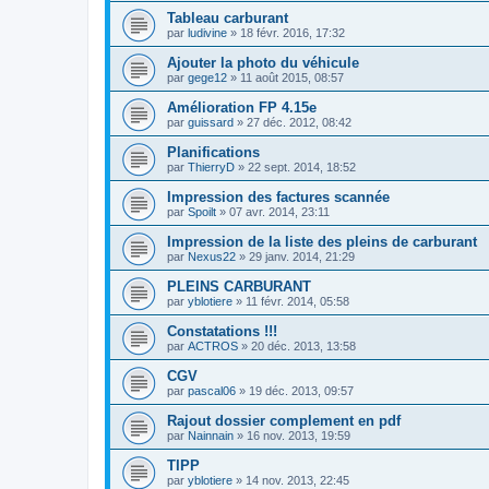
Tableau carburant
par
ludivine
»
18 févr. 2016, 17:32
Ajouter la photo du véhicule
par
gege12
»
11 août 2015, 08:57
Amélioration FP 4.15e
par
guissard
»
27 déc. 2012, 08:42
Planifications
par
ThierryD
»
22 sept. 2014, 18:52
Impression des factures scannée
par
Spoilt
»
07 avr. 2014, 23:11
Impression de la liste des pleins de carburant
par
Nexus22
»
29 janv. 2014, 21:29
PLEINS CARBURANT
par
yblotiere
»
11 févr. 2014, 05:58
Constatations !!!
par
ACTROS
»
20 déc. 2013, 13:58
CGV
par
pascal06
»
19 déc. 2013, 09:57
Rajout dossier complement en pdf
par
Nainnain
»
16 nov. 2013, 19:59
TIPP
par
yblotiere
»
14 nov. 2013, 22:45