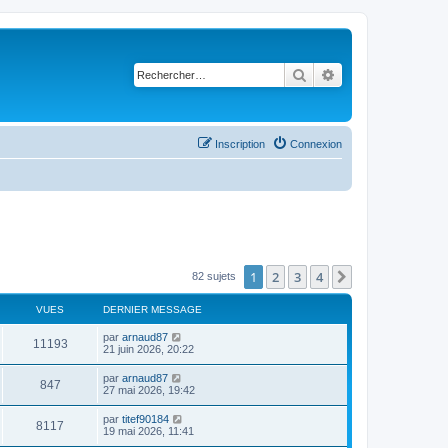
Rechercher
Recherche avancé
Inscription
Connexion
1
2
3
4
Suivant
82 sujets
VUES
DERNIER MESSAGE
par
arnaud87
11193
21 juin 2026, 20:22
par
arnaud87
847
27 mai 2026, 19:42
par
titef90184
8117
19 mai 2026, 11:41