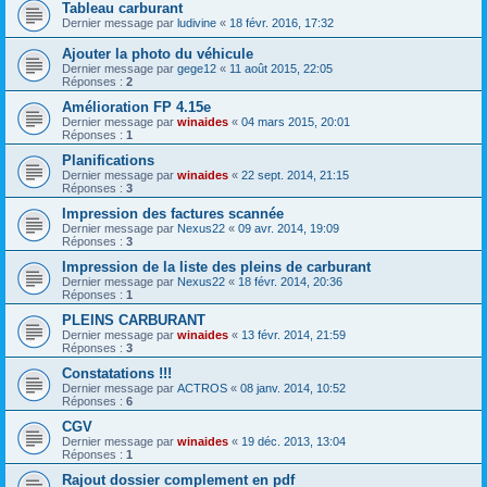
Tableau carburant
Dernier message par
ludivine
«
18 févr. 2016, 17:32
Ajouter la photo du véhicule
Dernier message par
gege12
«
11 août 2015, 22:05
Réponses :
2
Amélioration FP 4.15e
Dernier message par
winaides
«
04 mars 2015, 20:01
Réponses :
1
Planifications
Dernier message par
winaides
«
22 sept. 2014, 21:15
Réponses :
3
Impression des factures scannée
Dernier message par
Nexus22
«
09 avr. 2014, 19:09
Réponses :
3
Impression de la liste des pleins de carburant
Dernier message par
Nexus22
«
18 févr. 2014, 20:36
Réponses :
1
PLEINS CARBURANT
Dernier message par
winaides
«
13 févr. 2014, 21:59
Réponses :
3
Constatations !!!
Dernier message par
ACTROS
«
08 janv. 2014, 10:52
Réponses :
6
CGV
Dernier message par
winaides
«
19 déc. 2013, 13:04
Réponses :
1
Rajout dossier complement en pdf