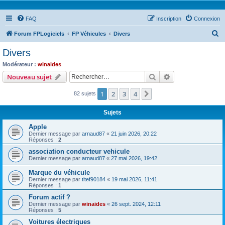
FAQ
Inscription
Connexion
R
Forum FPLogiciels
FP Véhicules
Divers
e
Divers
c
Modérateur :
winaides
h
Rechercher
Recherche avanc
Nouveau sujet
e
1
2
3
4
Suivant
82 sujets
r
c
Sujets
h
Apple
e
Dernier message par
arnaud87
«
21 juin 2026, 20:22
Réponses :
2
r
association conducteur vehicule
Dernier message par
arnaud87
«
27 mai 2026, 19:42
Marque du véhicule
Dernier message par
titef90184
«
19 mai 2026, 11:41
Réponses :
1
Forum actif ?
Dernier message par
winaides
«
26 sept. 2024, 12:11
Réponses :
5
Voitures électriques