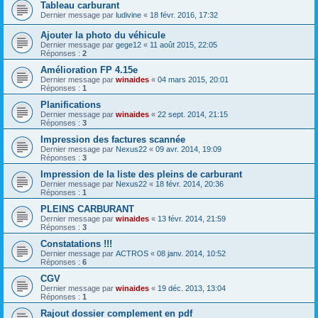
Tableau carburant
Dernier message par
ludivine
«
18 févr. 2016, 17:32
Ajouter la photo du véhicule
Dernier message par
gege12
«
11 août 2015, 22:05
Réponses :
2
Amélioration FP 4.15e
Dernier message par
winaides
«
04 mars 2015, 20:01
Réponses :
1
Planifications
Dernier message par
winaides
«
22 sept. 2014, 21:15
Réponses :
3
Impression des factures scannée
Dernier message par
Nexus22
«
09 avr. 2014, 19:09
Réponses :
3
Impression de la liste des pleins de carburant
Dernier message par
Nexus22
«
18 févr. 2014, 20:36
Réponses :
1
PLEINS CARBURANT
Dernier message par
winaides
«
13 févr. 2014, 21:59
Réponses :
3
Constatations !!!
Dernier message par
ACTROS
«
08 janv. 2014, 10:52
Réponses :
6
CGV
Dernier message par
winaides
«
19 déc. 2013, 13:04
Réponses :
1
Rajout dossier complement en pdf