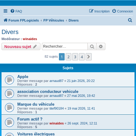
FAQ
Inscription
Connexion
R
Forum FPLogiciels
FP Véhicules
Divers
e
Divers
c
Modérateur :
winaides
h
Rechercher
Recherche avanc
Nouveau sujet
e
1
2
3
4
Suivant
82 sujets
r
c
Sujets
h
Apple
e
Dernier message par
arnaud87
«
21 juin 2026, 20:22
Réponses :
2
r
association conducteur vehicule
Dernier message par
arnaud87
«
27 mai 2026, 19:42
Marque du véhicule
Dernier message par
titef90184
«
19 mai 2026, 11:41
Réponses :
1
Forum actif ?
Dernier message par
winaides
«
26 sept. 2024, 12:11
Réponses :
5
Voitures électriques