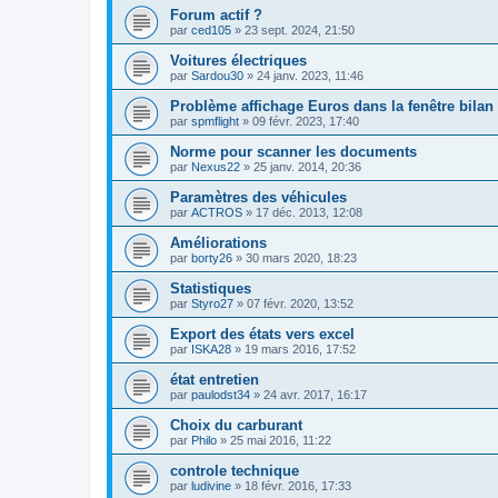
Forum actif ?
par
ced105
»
23 sept. 2024, 21:50
Voitures électriques
par
Sardou30
»
24 janv. 2023, 11:46
Problème affichage Euros dans la fenêtre bilan
par
spmflight
»
09 févr. 2023, 17:40
Norme pour scanner les documents
par
Nexus22
»
25 janv. 2014, 20:36
Paramètres des véhicules
par
ACTROS
»
17 déc. 2013, 12:08
Améliorations
par
borty26
»
30 mars 2020, 18:23
Statistiques
par
Styro27
»
07 févr. 2020, 13:52
Export des états vers excel
par
ISKA28
»
19 mars 2016, 17:52
état entretien
par
paulodst34
»
24 avr. 2017, 16:17
Choix du carburant
par
Philo
»
25 mai 2016, 11:22
controle technique
par
ludivine
»
18 févr. 2016, 17:33