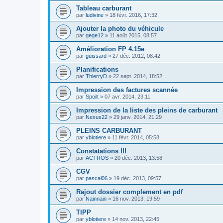
Tableau carburant
par
ludivine
»
18 févr. 2016, 17:32
Ajouter la photo du véhicule
par
gege12
»
11 août 2015, 08:57
Amélioration FP 4.15e
par
guissard
»
27 déc. 2012, 08:42
Planifications
par
ThierryD
»
22 sept. 2014, 18:52
Impression des factures scannée
par
Spoilt
»
07 avr. 2014, 23:11
Impression de la liste des pleins de carburant
par
Nexus22
»
29 janv. 2014, 21:29
PLEINS CARBURANT
par
yblotiere
»
11 févr. 2014, 05:58
Constatations !!!
par
ACTROS
»
20 déc. 2013, 13:58
CGV
par
pascal06
»
19 déc. 2013, 09:57
Rajout dossier complement en pdf
par
Nainnain
»
16 nov. 2013, 19:59
TIPP
par
yblotiere
»
14 nov. 2013, 22:45