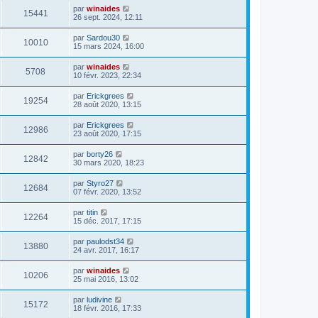
par
winaides
15441
26 sept. 2024, 12:11
par
Sardou30
10010
15 mars 2024, 16:00
par
winaides
5708
10 févr. 2023, 22:34
par
Erickgrees
19254
28 août 2020, 13:15
par
Erickgrees
12986
23 août 2020, 17:15
par
borty26
12842
30 mars 2020, 18:23
par
Styro27
12684
07 févr. 2020, 13:52
par
titin
12264
15 déc. 2017, 17:15
par
paulodst34
13880
24 avr. 2017, 16:17
par
winaides
10206
25 mai 2016, 13:02
par
ludivine
15172
18 févr. 2016, 17:33