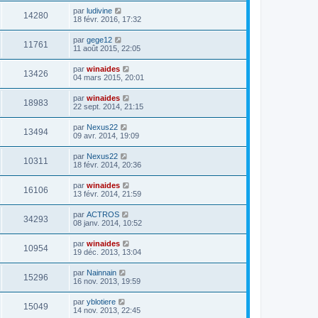
par
ludivine
14280
18 févr. 2016, 17:32
par
gege12
11761
11 août 2015, 22:05
par
winaides
13426
04 mars 2015, 20:01
par
winaides
18983
22 sept. 2014, 21:15
par
Nexus22
13494
09 avr. 2014, 19:09
par
Nexus22
10311
18 févr. 2014, 20:36
par
winaides
16106
13 févr. 2014, 21:59
par
ACTROS
34293
08 janv. 2014, 10:52
par
winaides
10954
19 déc. 2013, 13:04
par
Nainnain
15296
16 nov. 2013, 19:59
par
yblotiere
15049
14 nov. 2013, 22:45