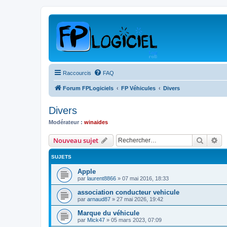
Raccourcis
FAQ
Forum FPLogiciels
FP Véhicules
Divers
Divers
Modérateur :
winaides
Recher
Re
Nouveau sujet
SUJETS
Apple
par
laurent8866
»
07 mai 2016, 18:33
association conducteur vehicule
par
arnaud87
»
27 mai 2026, 19:42
Marque du véhicule
par
Mick47
»
05 mars 2023, 07:09