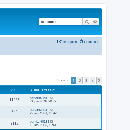
Rechercher
Recherche avancé
Inscription
Connexion
1
2
3
4
Suivant
82 sujets
VUES
DERNIER MESSAGE
par
arnaud87
11185
21 juin 2026, 20:22
par
arnaud87
841
27 mai 2026, 19:42
par
titef90184
8112
19 mai 2026, 11:41