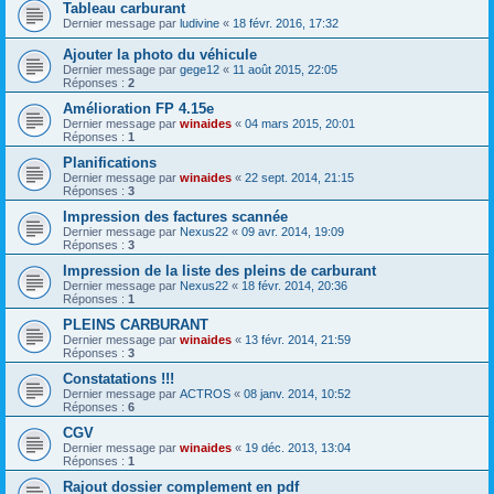
Tableau carburant
Dernier message par
ludivine
«
18 févr. 2016, 17:32
Ajouter la photo du véhicule
Dernier message par
gege12
«
11 août 2015, 22:05
Réponses :
2
Amélioration FP 4.15e
Dernier message par
winaides
«
04 mars 2015, 20:01
Réponses :
1
Planifications
Dernier message par
winaides
«
22 sept. 2014, 21:15
Réponses :
3
Impression des factures scannée
Dernier message par
Nexus22
«
09 avr. 2014, 19:09
Réponses :
3
Impression de la liste des pleins de carburant
Dernier message par
Nexus22
«
18 févr. 2014, 20:36
Réponses :
1
PLEINS CARBURANT
Dernier message par
winaides
«
13 févr. 2014, 21:59
Réponses :
3
Constatations !!!
Dernier message par
ACTROS
«
08 janv. 2014, 10:52
Réponses :
6
CGV
Dernier message par
winaides
«
19 déc. 2013, 13:04
Réponses :
1
Rajout dossier complement en pdf