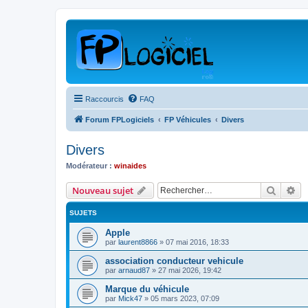
Raccourcis
FAQ
Forum FPLogiciels
FP Véhicules
Divers
Divers
Modérateur :
winaides
Recher
Re
Nouveau sujet
SUJETS
Apple
par
laurent8866
»
07 mai 2016, 18:33
association conducteur vehicule
par
arnaud87
»
27 mai 2026, 19:42
Marque du véhicule
par
Mick47
»
05 mars 2023, 07:09