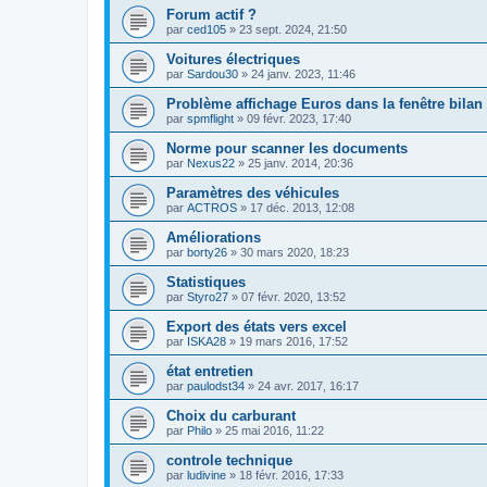
Forum actif ?
par
ced105
»
23 sept. 2024, 21:50
Voitures électriques
par
Sardou30
»
24 janv. 2023, 11:46
Problème affichage Euros dans la fenêtre bilan
par
spmflight
»
09 févr. 2023, 17:40
Norme pour scanner les documents
par
Nexus22
»
25 janv. 2014, 20:36
Paramètres des véhicules
par
ACTROS
»
17 déc. 2013, 12:08
Améliorations
par
borty26
»
30 mars 2020, 18:23
Statistiques
par
Styro27
»
07 févr. 2020, 13:52
Export des états vers excel
par
ISKA28
»
19 mars 2016, 17:52
état entretien
par
paulodst34
»
24 avr. 2017, 16:17
Choix du carburant
par
Philo
»
25 mai 2016, 11:22
controle technique
par
ludivine
»
18 févr. 2016, 17:33