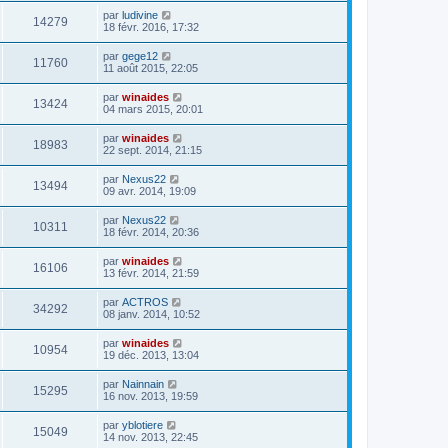
par
ludivine
14279
18 févr. 2016, 17:32
par
gege12
11760
11 août 2015, 22:05
par
winaides
13424
04 mars 2015, 20:01
par
winaides
18983
22 sept. 2014, 21:15
par
Nexus22
13494
09 avr. 2014, 19:09
par
Nexus22
10311
18 févr. 2014, 20:36
par
winaides
16106
13 févr. 2014, 21:59
par
ACTROS
34292
08 janv. 2014, 10:52
par
winaides
10954
19 déc. 2013, 13:04
par
Nainnain
15295
16 nov. 2013, 19:59
par
yblotiere
15049
14 nov. 2013, 22:45