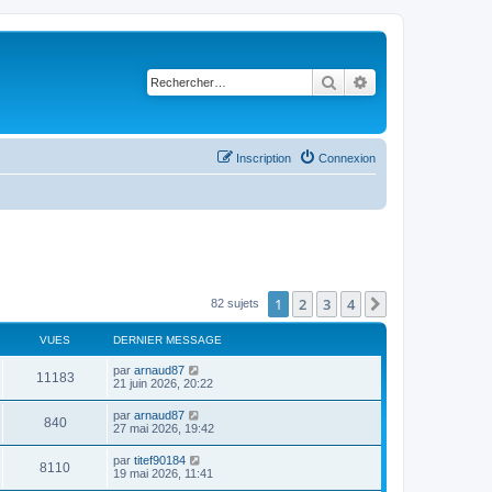
Rechercher
Recherche avancé
Inscription
Connexion
1
2
3
4
Suivant
82 sujets
VUES
DERNIER MESSAGE
par
arnaud87
11183
21 juin 2026, 20:22
par
arnaud87
840
27 mai 2026, 19:42
par
titef90184
8110
19 mai 2026, 11:41