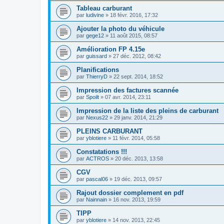
Tableau carburant
par
ludivine
»
18 févr. 2016, 17:32
Ajouter la photo du véhicule
par
gege12
»
11 août 2015, 08:57
Amélioration FP 4.15e
par
guissard
»
27 déc. 2012, 08:42
Planifications
par
ThierryD
»
22 sept. 2014, 18:52
Impression des factures scannée
par
Spoilt
»
07 avr. 2014, 23:11
Impression de la liste des pleins de carburant
par
Nexus22
»
29 janv. 2014, 21:29
PLEINS CARBURANT
par
yblotiere
»
11 févr. 2014, 05:58
Constatations !!!
par
ACTROS
»
20 déc. 2013, 13:58
CGV
par
pascal06
»
19 déc. 2013, 09:57
Rajout dossier complement en pdf
par
Nainnain
»
16 nov. 2013, 19:59
TIPP
par
yblotiere
»
14 nov. 2013, 22:45