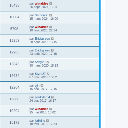
par
winaides
15438
26 sept. 2024, 12:11
par
Sardou30
10004
15 mars 2024, 16:00
par
winaides
5708
10 févr. 2023, 22:34
par
Erickgrees
19253
28 août 2020, 13:15
par
Erickgrees
12985
23 août 2020, 17:15
par
borty26
12842
30 mars 2020, 18:23
par
Styro27
12684
07 févr. 2020, 13:52
par
titin
12264
15 déc. 2017, 17:15
par
paulodst34
13880
24 avr. 2017, 16:17
par
winaides
10204
25 mai 2016, 13:02
par
ludivine
15172
18 févr. 2016, 17:33