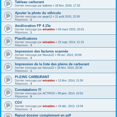
Tableau carburant
Dernier message par
ludivine
«
18 févr. 2016, 17:32
Ajouter la photo du véhicule
Dernier message par
gege12
«
11 août 2015, 22:05
Réponses :
2
Amélioration FP 4.15e
Dernier message par
winaides
«
04 mars 2015, 20:01
Réponses :
1
Planifications
Dernier message par
winaides
«
22 sept. 2014, 21:15
Réponses :
3
Impression des factures scannée
Dernier message par
Nexus22
«
09 avr. 2014, 19:09
Réponses :
3
Impression de la liste des pleins de carburant
Dernier message par
Nexus22
«
18 févr. 2014, 20:36
Réponses :
1
PLEINS CARBURANT
Dernier message par
winaides
«
13 févr. 2014, 21:59
Réponses :
3
Constatations !!!
Dernier message par
ACTROS
«
08 janv. 2014, 10:52
Réponses :
6
CGV
Dernier message par
winaides
«
19 déc. 2013, 13:04
Réponses :
1
Rajout dossier complement en pdf