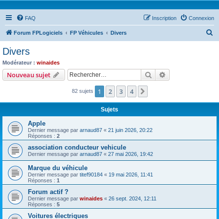
FAQ
Inscription
Connexion
R
Forum FPLogiciels
FP Véhicules
Divers
e
Divers
c
Modérateur :
winaides
h
Rechercher
Recherche avanc
Nouveau sujet
e
1
2
3
4
Suivant
82 sujets
r
c
Sujets
h
Apple
e
Dernier message par
arnaud87
«
21 juin 2026, 20:22
Réponses :
2
r
association conducteur vehicule
Dernier message par
arnaud87
«
27 mai 2026, 19:42
Marque du véhicule
Dernier message par
titef90184
«
19 mai 2026, 11:41
Réponses :
1
Forum actif ?
Dernier message par
winaides
«
26 sept. 2024, 12:11
Réponses :
5
Voitures électriques