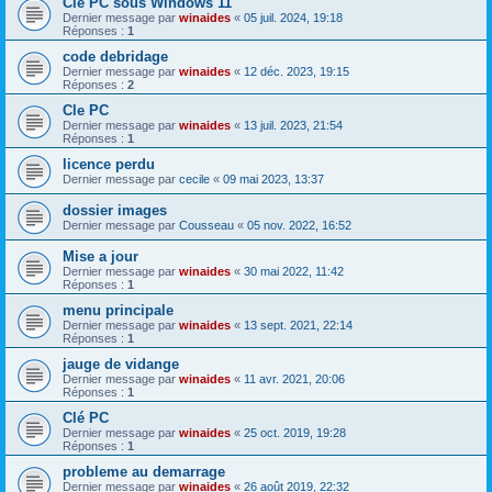
Cle PC sous Windows 11
Dernier message par
winaides
«
05 juil. 2024, 19:18
Réponses :
1
code debridage
Dernier message par
winaides
«
12 déc. 2023, 19:15
Réponses :
2
Cle PC
Dernier message par
winaides
«
13 juil. 2023, 21:54
Réponses :
1
licence perdu
Dernier message par
cecile
«
09 mai 2023, 13:37
dossier images
Dernier message par
Cousseau
«
05 nov. 2022, 16:52
Mise a jour
Dernier message par
winaides
«
30 mai 2022, 11:42
Réponses :
1
menu principale
Dernier message par
winaides
«
13 sept. 2021, 22:14
Réponses :
1
jauge de vidange
Dernier message par
winaides
«
11 avr. 2021, 20:06
Réponses :
1
Clé PC
Dernier message par
winaides
«
25 oct. 2019, 19:28
Réponses :
1
probleme au demarrage
Dernier message par
winaides
«
26 août 2019, 22:32