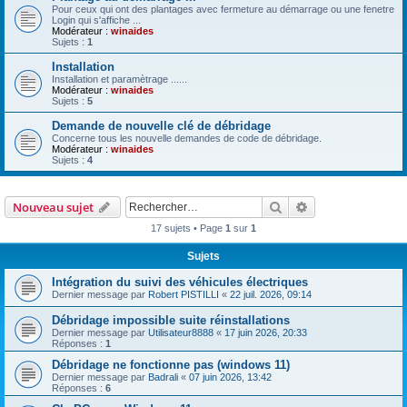
Pour ceux qui ont des plantages avec fermeture au démarrage ou une fenetre
Login qui s'affiche ...
Modérateur :
winaides
Sujets :
1
Installation
Installation et paramètrage ......
Modérateur :
winaides
Sujets :
5
Demande de nouvelle clé de débridage
Concerne tous les nouvelle demandes de code de débridage.
Modérateur :
winaides
Sujets :
4
Rechercher
Recherche avanc
Nouveau sujet
17 sujets • Page
1
sur
1
Sujets
Intégration du suivi des véhicules électriques
Dernier message par
Robert PISTILLI
«
22 juil. 2026, 09:14
Débridage impossible suite réinstallations
Dernier message par
Utilisateur8888
«
17 juin 2026, 20:33
Réponses :
1
Débridage ne fonctionne pas (windows 11)
Dernier message par
Badrali
«
07 juin 2026, 13:42
Réponses :
6