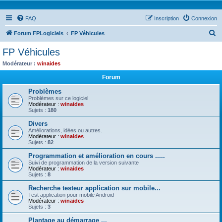
FAQ
Inscription
Connexion
R
Forum FPLogiciels
FP Véhicules
e
FP Véhicules
c
Modérateur :
winaides
h
Forum
e
Problèmes
r
Problèmes sur ce logiciel
Modérateur :
winaides
c
Sujets :
180
h
Divers
e
Améliorations, idées ou autres.
Modérateur :
winaides
r
Sujets :
82
Programmation et amélioration en cours .....
Suivi de programmation de la version suivante
Modérateur :
winaides
Sujets :
8
Recherche testeur application sur mobile...
Test application pour mobile Android
Modérateur :
winaides
Sujets :
3
Plantage au démarrage ...