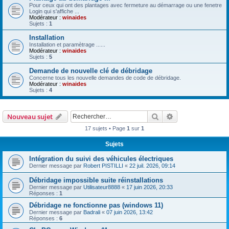
Pour ceux qui ont des plantages avec fermeture au démarrage ou une fenetre
Login qui s'affiche ...
Modérateur :
winaides
Sujets :
1
Installation
Installation et paramètrage ......
Modérateur :
winaides
Sujets :
5
Demande de nouvelle clé de débridage
Concerne tous les nouvelle demandes de code de débridage.
Modérateur :
winaides
Sujets :
4
Rechercher
Recherche avanc
Nouveau sujet
17 sujets • Page
1
sur
1
Sujets
Intégration du suivi des véhicules électriques
Dernier message par
Robert PISTILLI
«
22 juil. 2026, 09:14
Débridage impossible suite réinstallations
Dernier message par
Utilisateur8888
«
17 juin 2026, 20:33
Réponses :
1
Débridage ne fonctionne pas (windows 11)
Dernier message par
Badrali
«
07 juin 2026, 13:42
Réponses :
6