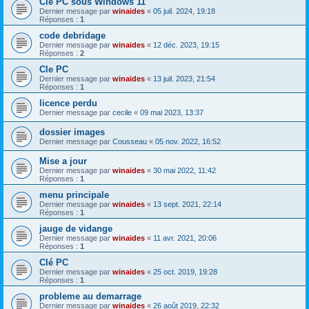
Cle PC sous Windows 11
Dernier message par
winaides
«
05 juil. 2024, 19:18
Réponses :
1
code debridage
Dernier message par
winaides
«
12 déc. 2023, 19:15
Réponses :
2
Cle PC
Dernier message par
winaides
«
13 juil. 2023, 21:54
Réponses :
1
licence perdu
Dernier message par
cecile
«
09 mai 2023, 13:37
dossier images
Dernier message par
Cousseau
«
05 nov. 2022, 16:52
Mise a jour
Dernier message par
winaides
«
30 mai 2022, 11:42
Réponses :
1
menu principale
Dernier message par
winaides
«
13 sept. 2021, 22:14
Réponses :
1
jauge de vidange
Dernier message par
winaides
«
11 avr. 2021, 20:06
Réponses :
1
Clé PC
Dernier message par
winaides
«
25 oct. 2019, 19:28
Réponses :
1
probleme au demarrage
Dernier message par
winaides
«
26 août 2019, 22:32