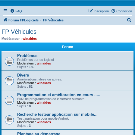
FAQ
Inscription
Connexion
R
Forum FPLogiciels
FP Véhicules
e
FP Véhicules
c
Modérateur :
winaides
h
Forum
e
Problèmes
r
Problèmes sur ce logiciel
Modérateur :
winaides
c
Sujets :
180
h
Divers
e
Améliorations, idées ou autres.
Modérateur :
winaides
r
Sujets :
82
Programmation et amélioration en cours .....
Suivi de programmation de la version suivante
Modérateur :
winaides
Sujets :
8
Recherche testeur application sur mobile...
Test application pour mobile Android
Modérateur :
winaides
Sujets :
3
Plantage au démarrage ...