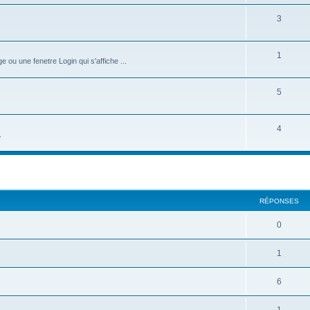
3
1
ou une fenetre Login qui s'affiche ...
5
4
.
cher
cherche avancée
RÉPONSES
0
1
6
1