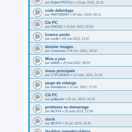
par
Robert PISTILLI
»
03 juil. 2024, 15:31
code debridage
par
PARTNER87
»
05 déc. 2023, 09:21
Cle PC
par
ONODU
»
10 juil. 2023, 05:50
licence perdu
par
cecile
»
09 mai 2023, 13:37
dossier images
par
Cousseau
»
05 nov. 2022, 16:52
Mise a jour
par
tof800
»
29 mai 2022, 09:09
menu principale
par
CTR DRAKO
»
13 sept. 2021, 21:52
jauge de vidange
par
montabrun
»
11 avr. 2021, 17:20
Clé PC
par
guillaume
»
25 oct. 2019, 10:32
probleme au demarrage
par
MC974
»
20 août 2019, 12:39
stock
par
MC974
»
15 juil. 2019, 13:41
doublon immatriculation