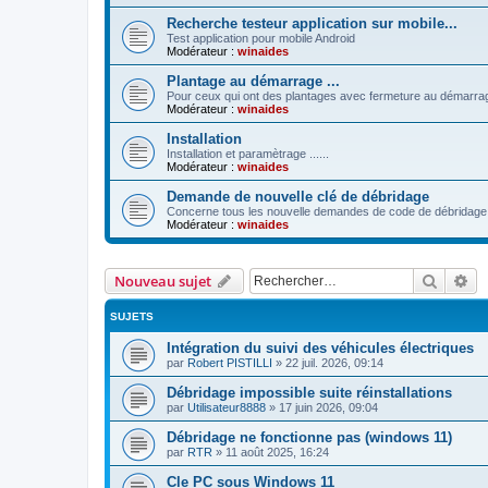
Recherche testeur application sur mobile...
Test application pour mobile Android
Modérateur :
winaides
Plantage au démarrage ...
Pour ceux qui ont des plantages avec fermeture au démarrage 
Modérateur :
winaides
Installation
Installation et paramètrage ......
Modérateur :
winaides
Demande de nouvelle clé de débridage
Concerne tous les nouvelle demandes de code de débridage
Modérateur :
winaides
Recher
Re
Nouveau sujet
SUJETS
Intégration du suivi des véhicules électriques
par
Robert PISTILLI
»
22 juil. 2026, 09:14
Débridage impossible suite réinstallations
par
Utilisateur8888
»
17 juin 2026, 09:04
Débridage ne fonctionne pas (windows 11)
par
RTR
»
11 août 2025, 16:24
Cle PC sous Windows 11