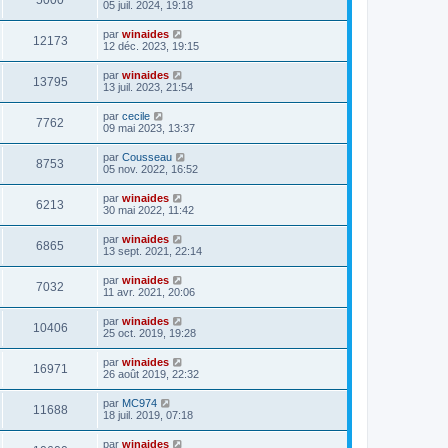
05 juil. 2024, 19:18
a
g
e
par
winaides
12173
12 déc. 2023, 19:15
par
winaides
13795
13 juil. 2023, 21:54
par
cecile
7762
09 mai 2023, 13:37
par
Cousseau
8753
05 nov. 2022, 16:52
par
winaides
6213
30 mai 2022, 11:42
par
winaides
6865
13 sept. 2021, 22:14
par
winaides
7032
11 avr. 2021, 20:06
par
winaides
10406
25 oct. 2019, 19:28
par
winaides
16971
26 août 2019, 22:32
par
MC974
11688
18 juil. 2019, 07:18
par
winaides