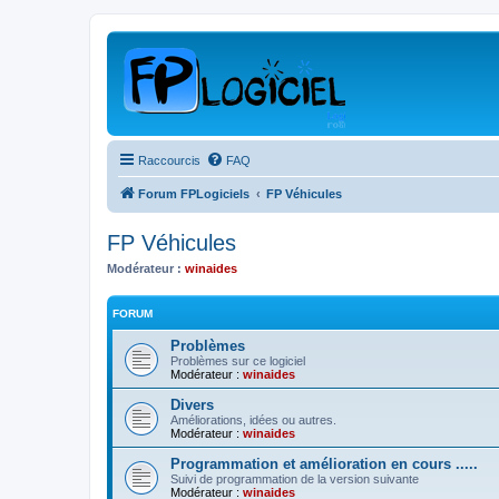
Raccourcis
FAQ
Forum FPLogiciels
FP Véhicules
FP Véhicules
Modérateur :
winaides
FORUM
Problèmes
Problèmes sur ce logiciel
Modérateur :
winaides
Divers
Améliorations, idées ou autres.
Modérateur :
winaides
Programmation et amélioration en cours .....
Suivi de programmation de la version suivante
Modérateur :
winaides