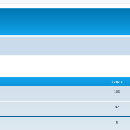
SUJETS
180
82
8