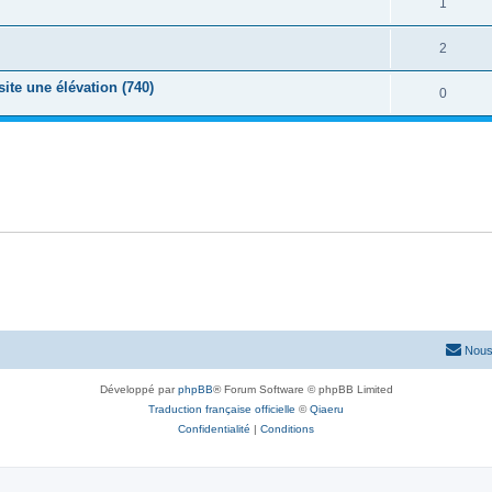
1
2
ite une élévation (740)
0
Nous
Développé par
phpBB
® Forum Software © phpBB Limited
Traduction française officielle
©
Qiaeru
Confidentialité
|
Conditions