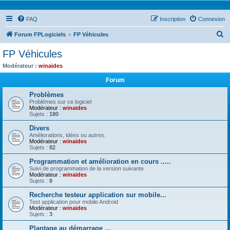
FAQ
Inscription
Connexion
R
Forum FPLogiciels
FP Véhicules
e
FP Véhicules
c
Modérateur :
winaides
h
Forum
e
Problèmes
r
Problèmes sur ce logiciel
Modérateur :
winaides
c
Sujets :
180
h
Divers
e
Améliorations, idées ou autres.
Modérateur :
winaides
r
Sujets :
82
Programmation et amélioration en cours .....
Suivi de programmation de la version suivante
Modérateur :
winaides
Sujets :
8
Recherche testeur application sur mobile...
Test application pour mobile Android
Modérateur :
winaides
Sujets :
3
Plantage au démarrage ...