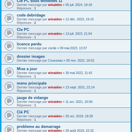
Cle PC sous Windows 11
Dernier message par
winaides
«
05 juil. 2024, 19:18
Réponses :
1
code debridage
Dernier message par
winaides
«
12 déc. 2023, 19:15
Réponses :
2
Cle PC
Dernier message par
winaides
«
13 juil. 2023, 21:54
Réponses :
1
licence perdu
Dernier message par
cecile
«
09 mai 2023, 13:37
dossier images
Dernier message par
Cousseau
«
05 nov. 2022, 16:52
Mise a jour
Dernier message par
winaides
«
30 mai 2022, 11:42
Réponses :
1
menu principale
Dernier message par
winaides
«
13 sept. 2021, 22:14
Réponses :
1
jauge de vidange
Dernier message par
winaides
«
11 avr. 2021, 20:06
Réponses :
1
Clé PC
Dernier message par
winaides
«
25 oct. 2019, 19:28
Réponses :
1
probleme au demarrage
Dernier message par
winaides
«
26 août 2019, 22:32