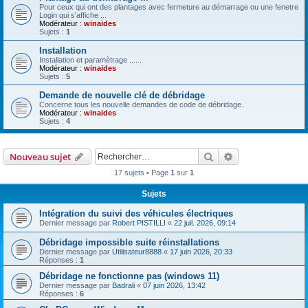
Pour ceux qui ont des plantages avec fermeture au démarrage ou une fenetre
Login qui s'affiche ...
Modérateur :
winaides
Sujets :
1
Installation
Installation et paramètrage ......
Modérateur :
winaides
Sujets :
5
Demande de nouvelle clé de débridage
Concerne tous les nouvelle demandes de code de débridage.
Modérateur :
winaides
Sujets :
4
Rechercher
Recherche avanc
Nouveau sujet
17 sujets • Page
1
sur
1
Sujets
Intégration du suivi des véhicules électriques
Dernier message par
Robert PISTILLI
«
22 juil. 2026, 09:14
Débridage impossible suite réinstallations
Dernier message par
Utilisateur8888
«
17 juin 2026, 20:33
Réponses :
1
Débridage ne fonctionne pas (windows 11)
Dernier message par
Badrali
«
07 juin 2026, 13:42
Réponses :
6