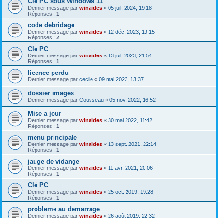
Cle PC sous Windows 11
Dernier message par
winaides
«
05 juil. 2024, 19:18
Réponses :
1
code debridage
Dernier message par
winaides
«
12 déc. 2023, 19:15
Réponses :
2
Cle PC
Dernier message par
winaides
«
13 juil. 2023, 21:54
Réponses :
1
licence perdu
Dernier message par
cecile
«
09 mai 2023, 13:37
dossier images
Dernier message par
Cousseau
«
05 nov. 2022, 16:52
Mise a jour
Dernier message par
winaides
«
30 mai 2022, 11:42
Réponses :
1
menu principale
Dernier message par
winaides
«
13 sept. 2021, 22:14
Réponses :
1
jauge de vidange
Dernier message par
winaides
«
11 avr. 2021, 20:06
Réponses :
1
Clé PC
Dernier message par
winaides
«
25 oct. 2019, 19:28
Réponses :
1
probleme au demarrage
Dernier message par
winaides
«
26 août 2019, 22:32