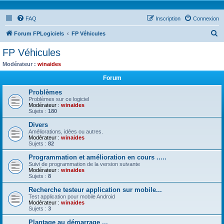
FAQ
Inscription
Connexion
R
Forum FPLogiciels
FP Véhicules
e
FP Véhicules
c
Modérateur :
winaides
h
Forum
e
Problèmes
r
Problèmes sur ce logiciel
Modérateur :
winaides
c
Sujets :
180
h
Divers
e
Améliorations, idées ou autres.
Modérateur :
winaides
r
Sujets :
82
Programmation et amélioration en cours .....
Suivi de programmation de la version suivante
Modérateur :
winaides
Sujets :
8
Recherche testeur application sur mobile...
Test application pour mobile Android
Modérateur :
winaides
Sujets :
3
Plantage au démarrage ...