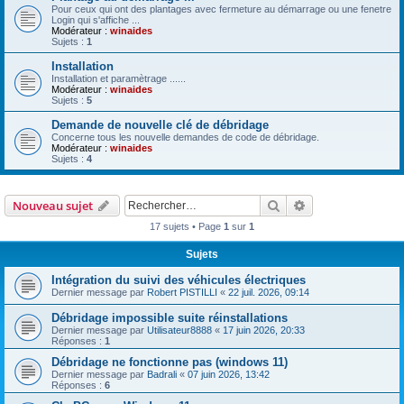
Pour ceux qui ont des plantages avec fermeture au démarrage ou une fenetre
Login qui s'affiche ...
Modérateur :
winaides
Sujets :
1
Installation
Installation et paramètrage ......
Modérateur :
winaides
Sujets :
5
Demande de nouvelle clé de débridage
Concerne tous les nouvelle demandes de code de débridage.
Modérateur :
winaides
Sujets :
4
Rechercher
Recherche avanc
Nouveau sujet
17 sujets • Page
1
sur
1
Sujets
Intégration du suivi des véhicules électriques
Dernier message par
Robert PISTILLI
«
22 juil. 2026, 09:14
Débridage impossible suite réinstallations
Dernier message par
Utilisateur8888
«
17 juin 2026, 20:33
Réponses :
1
Débridage ne fonctionne pas (windows 11)
Dernier message par
Badrali
«
07 juin 2026, 13:42
Réponses :
6