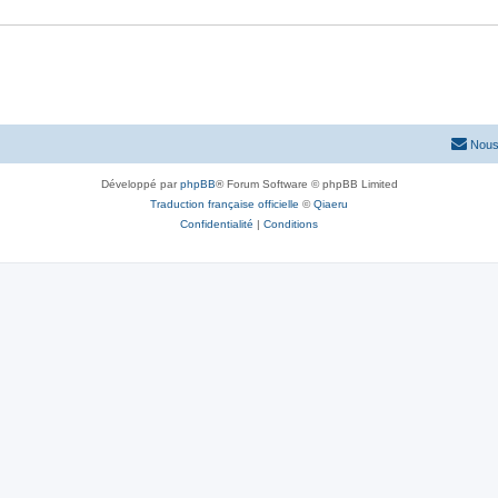
Nous
Développé par
phpBB
® Forum Software © phpBB Limited
Traduction française officielle
©
Qiaeru
Confidentialité
|
Conditions