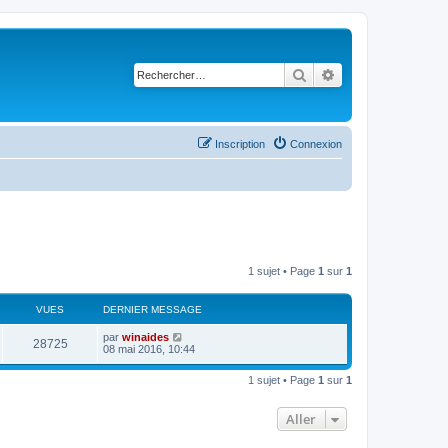
Rechercher
Recherche avancé
Inscription
Connexion
1 sujet • Page
1
sur
1
VUES
DERNIER MESSAGE
par
winaides
28725
08 mai 2016, 10:44
1 sujet • Page
1
sur
1
Aller