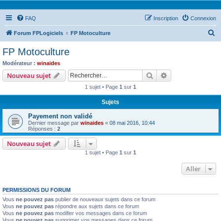
FAQ
Inscription
Connexion
R
Forum FPLogiciels
FP Motoculture
e
FP Motoculture
c
Modérateur :
winaides
h
Rechercher
Recherche avanc
Nouveau sujet
e
1 sujet • Page
1
sur
1
r
Sujets
c
Payement non validé
h
Dernier message par
winaides
«
08 mai 2016, 10:44
e
Réponses :
2
r
Nouveau sujet
1 sujet • Page
1
sur
1
Aller
PERMISSIONS DU FORUM
Vous
ne pouvez pas
publier de nouveaux sujets dans ce forum
Vous
ne pouvez pas
répondre aux sujets dans ce forum
Vous
ne pouvez pas
modifier vos messages dans ce forum
Vous
ne pouvez pas
supprimer vos messages dans ce forum