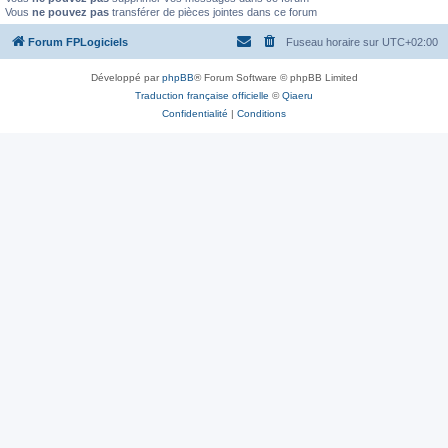
Vous
ne pouvez pas
transférer de pièces jointes dans ce forum
Forum FPLogiciels
Fuseau horaire sur
UTC+02:00
Développé par
phpBB
® Forum Software © phpBB Limited
Traduction française officielle
©
Qiaeru
Confidentialité
|
Conditions